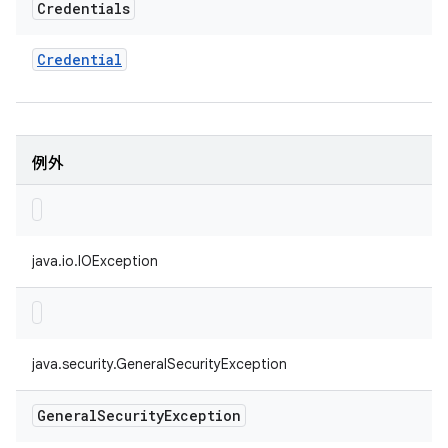
Credentials
Credential
例外
java.io.IOException
java.security.GeneralSecurityException
General
Security
Exception