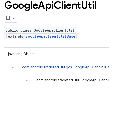
Google
Api
Client
Util
public class GoogleApiClientUtil
extends
GoogleApiClientUtilBase
java.lang.Object
↳
com.android.tradefed.util.gcs.GoogleApiClientUtilBas
↳
com.android.tradefed.util.GoogleApiClientUtil