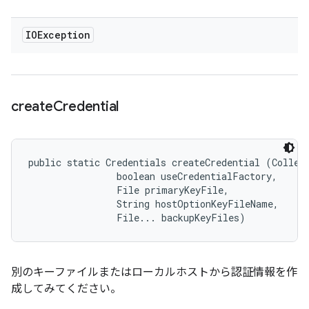
IOException
create
Credential
public static Credentials createCredential (Collect
                boolean useCredentialFactory, 

                File primaryKeyFile, 

                String hostOptionKeyFileName, 

                File... backupKeyFiles)
別のキーファイルまたはローカルホストから認証情報を作
成してみてください。