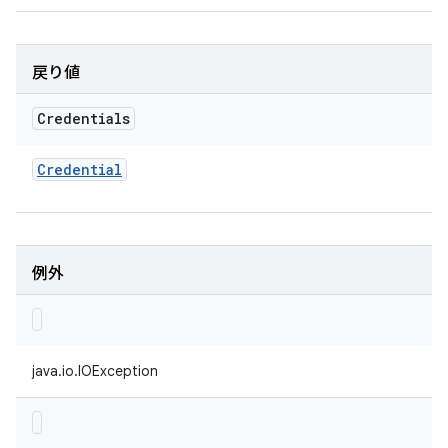
戻り値
Credentials
Credential
例外
java.io.IOException