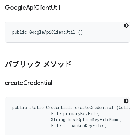
Google
Api
Client
Util
public GoogleApiClientUtil ()
パブリック メソッド
create
Credential
public static Credentials createCredential (Collect
                File primaryKeyFile, 

                String hostOptionKeyFileName, 

                File... backupKeyFiles)