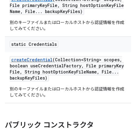
File primary
Key
File
,
String host
Option
Key
File
Name
,
File
.
.
.
backup
Key
Files)
別のキーファイルまたはローカルホストから認証情報を作成
してみてください。
static Credentials
create
Credential
(Collection<String> scopes
,
boolean use
Credential
Factory
,
File primary
Key
File
,
String host
Option
Key
File
Name
,
File
.
.
.
backup
Key
Files)
別のキーファイルまたはローカルホストから認証情報を作成
してみてください。
パブリック コンストラクタ