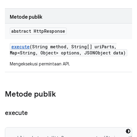
Metode publik
abstract Http
Response
execute
(String method
,
String[] uri
Parts
,
Map<String
,
Object> options
,
JSONObject data)
Mengeksekusi permintaan API.
Metode publik
execute