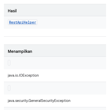
Hasil
Rest
Api
Helper
Menampilkan
java.io.IOException
java.security.GeneralSecurityException