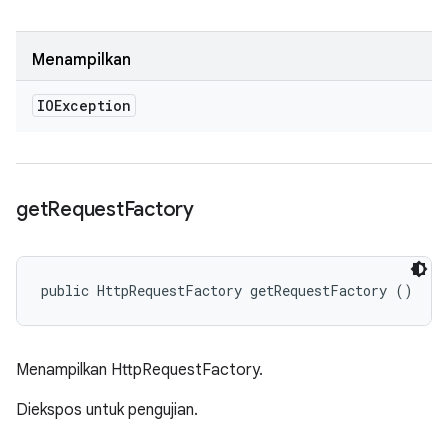
Menampilkan
IOException
get
Request
Factory
public HttpRequestFactory getRequestFactory ()
Menampilkan HttpRequestFactory.
Diekspos untuk pengujian.