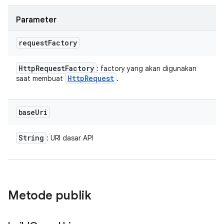
Parameter
request
Factory
Http
Request
Factory
: factory yang akan digunakan
Http
Request
saat membuat
.
base
Uri
String
: URI dasar API
Metode publik