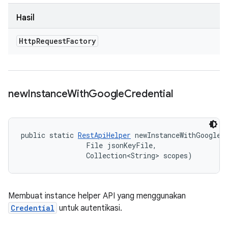
Hasil
Http
Request
Factory
new
Instance
With
Google
Credential
public static 
RestApiHelper
 newInstanceWithGoogleCr
                File jsonKeyFile, 

                Collection<String> scopes)
Membuat instance helper API yang menggunakan
Credential
untuk autentikasi.