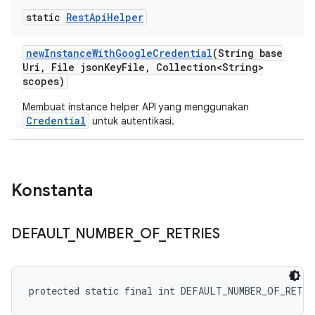
static
Rest
Api
Helper
new
Instance
With
Google
Credential
(String base
Uri
,
File json
Key
File
,
Collection<String>
scopes)
Membuat instance helper API yang menggunakan
Credential
untuk autentikasi.
Konstanta
DEFAULT
_
NUMBER
_
OF
_
RETRIES
protected static final int DEFAULT_NUMBER_OF_RETRI