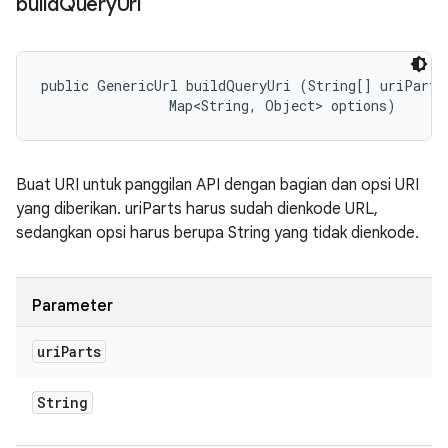
build
Query
Uri
public GenericUrl buildQueryUri (String[] uriParts,
                Map<String, Object> options)
Buat URI untuk panggilan API dengan bagian dan opsi URI
yang diberikan. uriParts harus sudah dienkode URL,
sedangkan opsi harus berupa String yang tidak dienkode.
Parameter
uri
Parts
String