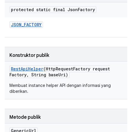
protected static final Json
Factory
JSON
_
FACTORY
Konstruktor publik
Rest
Api
Helper
(Http
Request
Factory request
Factory
,
String base
Uri)
Membuat instance helper API dengan informasi yang
diberikan.
Metode publik
Generic
Url