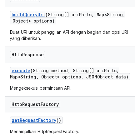
build
Query
Uri
(String[] uri
Parts
,
Map<String
,
Object> options)
Buat URI untuk panggilan API dengan bagian dan opsi URI
yang diberikan.
Http
Response
execute
(String method
,
String[] uri
Parts
,
Map<String
,
Object> options
,
JSONObject data)
Mengeksekusi permintaan API.
Http
Request
Factory
get
Request
Factory
()
Menampilkan HttpRequestFactory.