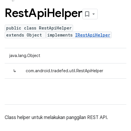
Rest
Api
Helper
public class RestApiHelper
extends Object
implements
IRestApiHelper
java.lang.Object
↳
com.android.tradefed.util.RestApiHelper
Class helper untuk melakukan panggilan REST API.