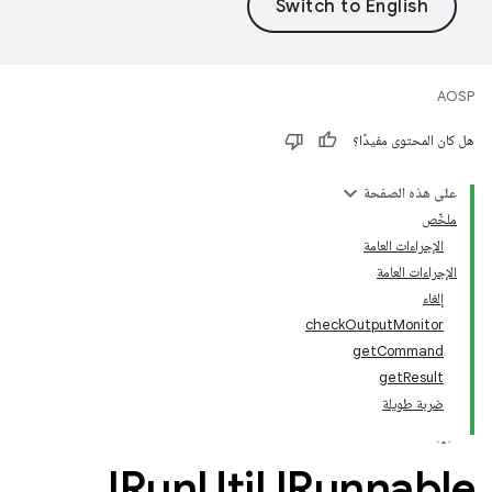
AOSP
هل كان المحتوى مفيدًا؟
على هذه الصفحة
ملخّص
الإجراءات العامة
الإجراءات العامة
إلغاء
checkOutputMonitor
getCommand
getResult
ضربة طويلة
IRun
Util
.
IRunnable