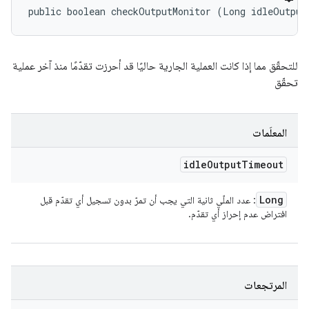
public boolean checkOutputMonitor (Long idleOutput
للتحقّق مما إذا كانت العملية الجارية حاليًا قد أحرزت تقدّمًا منذ آخر عملية
تحقّق
المعلَمات
idle
Output
Timeout
Long
: عدد الملّي ثانية التي يجب أن تمرّ بدون تسجيل أي تقدّم قبل
افتراض عدم إحراز أي تقدّم.
المرتجعات