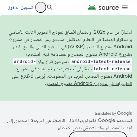
تسجيل الدخول
اعتبارًا من عام 2026، ولضمان اتّساق نموذج التطوير الثابت الأساسي
واستقرار المنصة في النظام المتكامل، سننشر رمز المصدر في مشروع
Android مفتوح المصدر (AOSP) في الربعَين الثاني والرابع. لبناء
مشروع Android مفتوح المصدر والمساهمة فيه، استخدِم
android-latest-release
. سيشير فرع بيان
android-
latest-release
دائمًا إلى أحدث إصدار تم نشره في مشروع
Android مفتوح المصدر. لمزيد من المعلومات، يُرجى الاطّلاع على
التغييرات في مشروع Android مفتوح المصدر
.
تستخدم Google تكنولوجيا الذكاء الاصطناعي لترجمة المحتوى إلى
لغتك المفضّلة، وقد تتضمّن بعض الأخطاء.