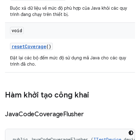
Buộc xả dữ liệu về mức độ phù hợp của Java khỏi các quy
trình đang chạy trên thiết bị.
void
reset
Coverage
()
Đặt lại các bộ đếm mức độ sử dụng mã Java cho các quy
trình đã cho.
Hàm khởi tạo công khai
Java
Code
Coverage
Flusher
public JavaCodeCoverageFlusher (
ITestDevice
 device,