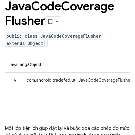
Java
Code
Coverage
Flusher
public class JavaCodeCoverageFlusher
extends Object
java.lang.Object
↳
com.android.tradefed.util.JavaCodeCoverageFlusher
Một lớp tiện ích giúp đặt lại và buộc xoá các phép đo mức