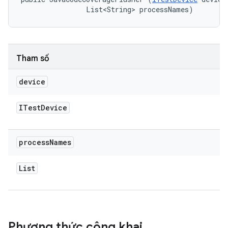
                List<String> processNames)
Tham số
device
ITest
Device
process
Names
List
Phương thức công khai