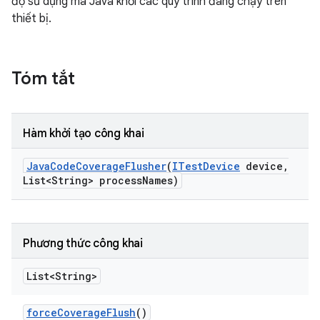
độ sử dụng mã Java khỏi các quy trình đang chạy trên
thiết bị.
Tóm tắt
Hàm khởi tạo công khai
Java
Code
Coverage
Flusher
(
ITest
Device
device
,
List<String> process
Names)
Phương thức công khai
List<String>
force
Coverage
Flush
()