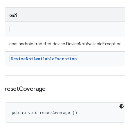
Gửi
com.android.tradefed.device.DeviceNotAvailableException
Device
Not
Available
Exception
reset
Coverage
public void resetCoverage ()