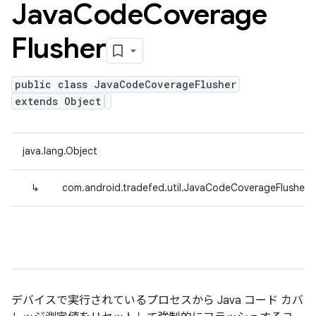
Java
Code
Coverage
Flusher
public class JavaCodeCoverageFlusher
extends Object
java.lang.Object
↳
com.android.tradefed.util.JavaCodeCoverageFlusher
デバイスで実行されているプロセスから Java コード カバ