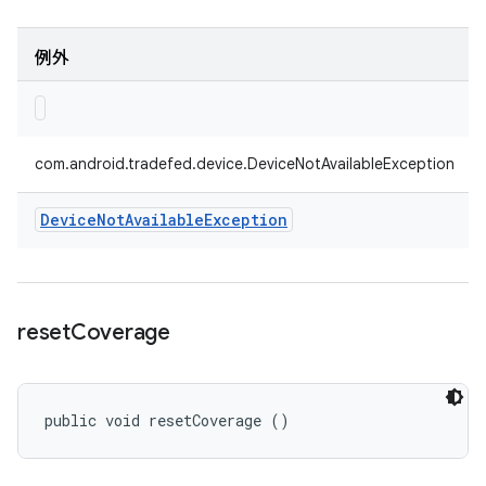
例外
com.android.tradefed.device.DeviceNotAvailableException
Device
Not
Available
Exception
reset
Coverage
public void resetCoverage ()