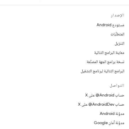
الإصدار
مستودع Android
المتطلّبات
التنزيل
معاينة البرامج الثنائية
نسخة برامج الجهة المصنِّعة
البرامج الثنائية لبرنامج التشغيل
التواصل
حساب ‎@Android على X
حساب ‎@AndroidDev على X
مدوّنة Android
مدوّنة أمان Google