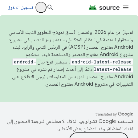
تسجيل الدخول
اعتبارًا من عام 2026، ولضمان اتّساق نموذج التطوير الثابت الأساسي
واستقرار المنصة في النظام المتكامل، سننشر رمز المصدر في مشروع
Android مفتوح المصدر (AOSP) في الربعَين الثاني والرابع. لبناء
مشروع Android مفتوح المصدر والمساهمة فيه، استخدِم
android-latest-release
. سيشير فرع بيان
android-
latest-release
دائمًا إلى أحدث إصدار تم نشره في مشروع
Android مفتوح المصدر. لمزيد من المعلومات، يُرجى الاطّلاع على
التغييرات في مشروع Android مفتوح المصدر
.
تستخدم Google تكنولوجيا الذكاء الاصطناعي لترجمة المحتوى إلى
لغتك المفضّلة، وقد تتضمّن بعض الأخطاء.