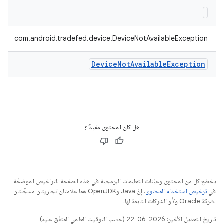
com.android.tradefed.device.DeviceNotAvailableException
Device
Not
Available
Exception
هل كان المحتوى مفيدًا؟
يخضع كل من المحتوى وعيّنات التعليمات البرمجية في هذه الصفحة للتراخيص الموضحّة
في
ترخيص استخدام المحتوى
. إنّ Java وOpenJDK هما علامتان تجاريتان مسجَّلتان
لشركة Oracle و/أو الشركات التابعة لها.
تاريخ التعديل الأخير: 2026-06-22 (حسب التوقيت العالمي المتفَّق عليه)