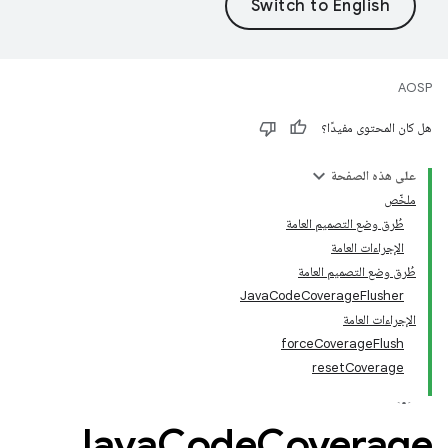
AOSP
هل كان المحتوى مفيدًا؟
على هذه الصفحة
ملخّص
طُرق وضع التصميم العامة
الإجراءات العامة
طُرق وضع التصميم العامة
JavaCodeCoverageFlusher
الإجراءات العامة
forceCoverageFlush
resetCoverage
Java
Code
Coverage