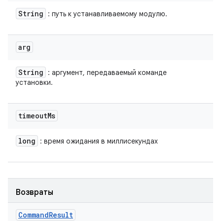
String
: путь к устанавливаемому модулю.
arg
String
: аргумент, передаваемый команде
установки.
timeout
Ms
long
: время ожидания в миллисекундах
Возвраты
Command
Result