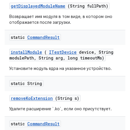
get
Displayed
Module
Name
(String full
Path)
Возвращает имя модуля в том виде, в котором оно
отображается после загрузки.
static
Command
Result
install
Module
(
ITest
Device
device
,
String
module
Path
,
String arg
,
long timeout
Ms)
Установите модуль ядра на указанное устройство.
static String
remove
Ko
Extension
(String s)
Удалите расширение `.ko`, если оно присутствует.
static
Command
Result