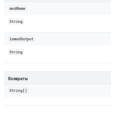
mod
Name
String
lsmod
Output
String
Возвраты
String[]