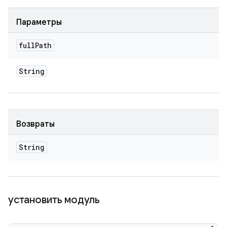
Параметры
full
Path
String
Возвраты
String
установить модуль