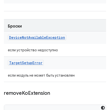
Броски
Device
Not
Available
Exception
если устройство недоступно
Target
Setup
Error
если модуль не может быть установлен
remove
Ko
Extension