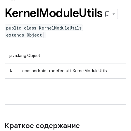
Kernel
Module
Utils
public class KernelModuleUtils
extends Object
java.lang.Object
↳
com.android.tradefed.util.KernelModuleUtils
Краткое содержание