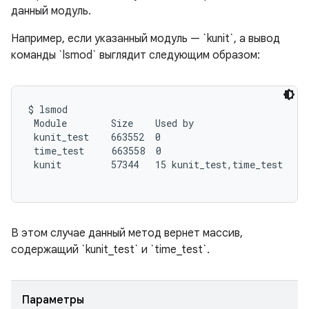
данный модуль.
Например, если указанный модуль — `kunit`, а вывод
команды `lsmod` выглядит следующим образом:
$ lsmod

 Module        Size    Used by

 kunit_test    663552  0

 time_test     663558  0

 kunit         57344   15 kunit_test,time_test

В этом случае данный метод вернет массив,
содержащий `kunit_test` и `time_test`.
Параметры