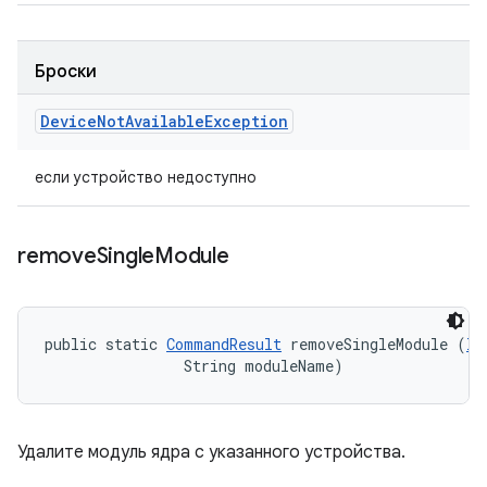
Броски
Device
Not
Available
Exception
если устройство недоступно
remove
Single
Module
public static 
CommandResult
 removeSingleModule (
IT
                String moduleName)
Удалите модуль ядра с указанного устройства.