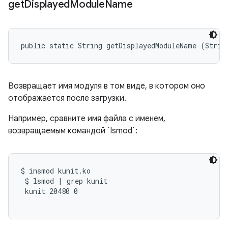
get
Displayed
Module
Name
public static String getDisplayedModuleName (Strin
Возвращает имя модуля в том виде, в котором оно
отображается после загрузки.
Например, сравните имя файла с именем,
возвращаемым командой `lsmod`:
$ insmod kunit.ko

 $ lsmod | grep kunit

 kunit 20480 0
