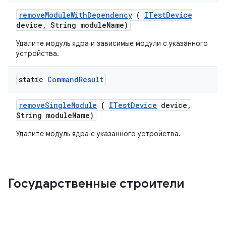
remove
Module
With
Dependency
(
ITest
Device
device
,
String module
Name)
Удалите модуль ядра и зависимые модули с указанного
устройства.
static
Command
Result
remove
Single
Module
(
ITest
Device
device
,
String module
Name)
Удалите модуль ядра с указанного устройства.
Государственные строители