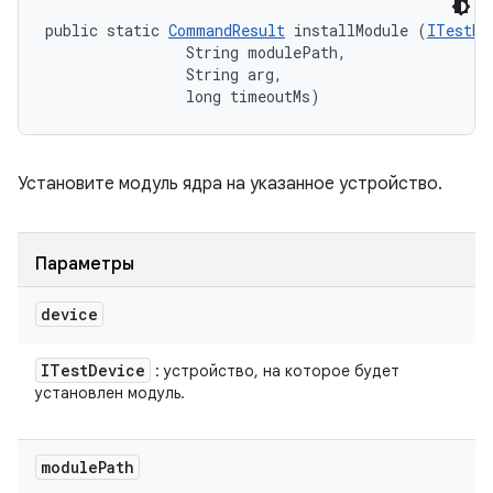
public static 
CommandResult
 installModule (
ITestDe
                String modulePath, 

                String arg, 

                long timeoutMs)
Установите модуль ядра на указанное устройство.
Параметры
device
ITest
Device
: устройство, на которое будет
установлен модуль.
module
Path