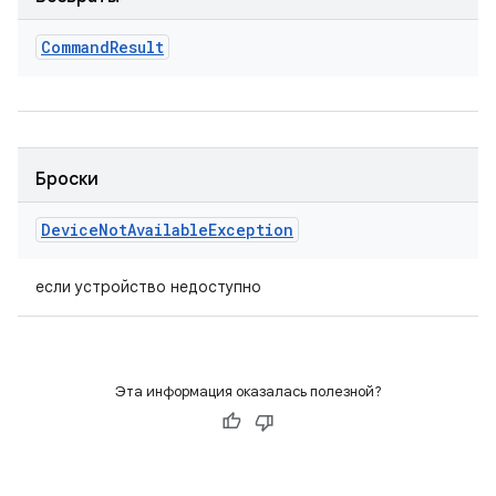
Command
Result
Броски
Device
Not
Available
Exception
если устройство недоступно
Эта информация оказалась полезной?