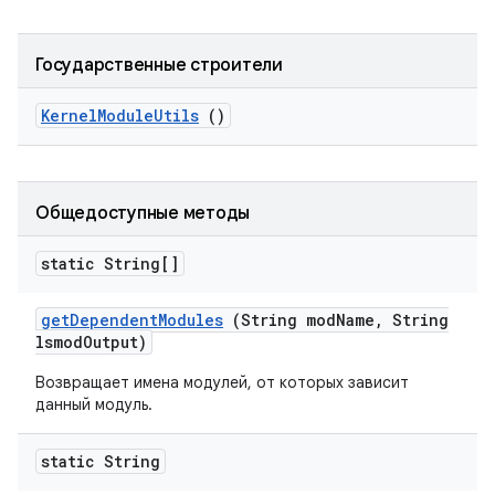
Государственные строители
Kernel
Module
Utils
()
Общедоступные методы
static String[]
get
Dependent
Modules
(String mod
Name
,
String
lsmod
Output)
Возвращает имена модулей, от которых зависит
данный модуль.
static String