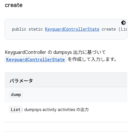
create
public static 
KeyguardControllerState
 create (List
KeyguardController の dumpsys 出力に基づいて
KeyguardControllerState
を作成して入力します。
パラメータ
dump
List
: dumpsys activity activities の出力