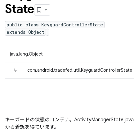
State
public class KeyguardControllerState
extends Object
java.lang.Object
↳
com.android.tradefed.util.KeyguardControllerState
キーガードの状態のコンテナ。ActivityManagerState.java
から着想を得ています。