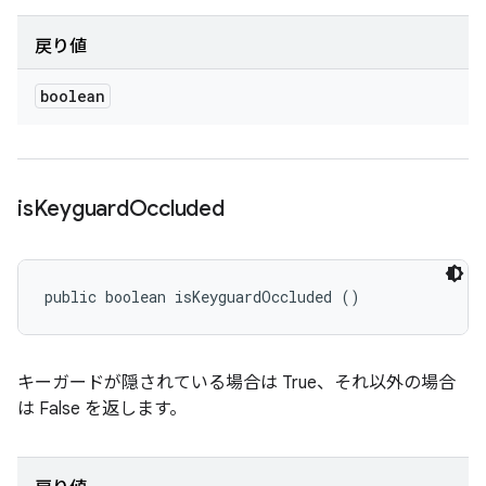
戻り値
boolean
is
Keyguard
Occluded
public boolean isKeyguardOccluded ()
キーガードが隠されている場合は True、それ以外の場合
は False を返します。