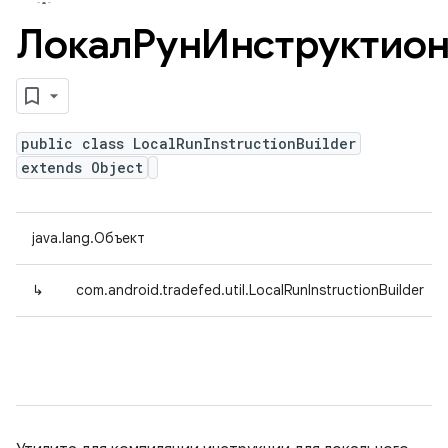
ЛокалРунИнструктио
public class LocalRunInstructionBuilder
extends Object
java.lang.Объект
↳
com.android.tradefed.util.LocalRunInstructionBuilder