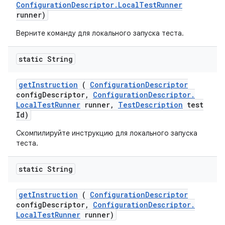
Configuration
Descriptor
.
Local
Test
Runner
runner)
Верните команду для локального запуска теста.
static String
get
Instruction
(
Configuration
Descriptor
config
Descriptor
,
Configuration
Descriptor
.
Local
Test
Runner
runner
,
Test
Description
test
Id)
Скомпилируйте инструкцию для локального запуска
теста.
static String
get
Instruction
(
Configuration
Descriptor
config
Descriptor
,
Configuration
Descriptor
.
Local
Test
Runner
runner)