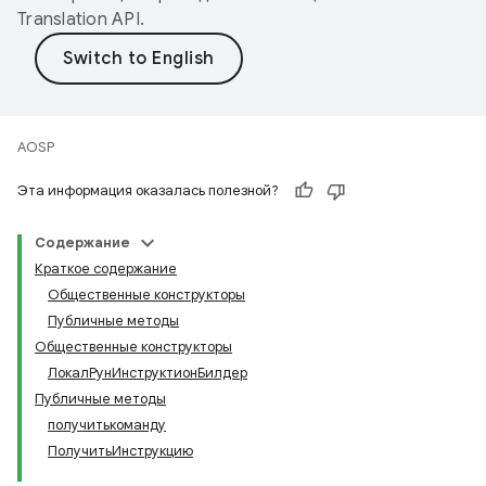
Translation API
.
AOSP
Эта информация оказалась полезной?
Содержание
Краткое содержание
Общественные конструкторы
Публичные методы
Общественные конструкторы
ЛокалРунИнструктионБилдер
Публичные методы
получитькоманду
ПолучитьИнструкцию