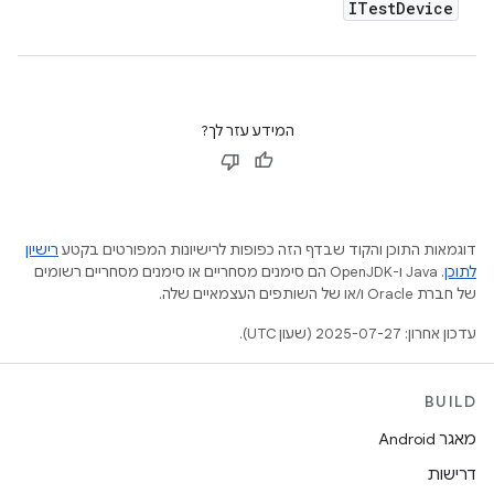
ITest
Device
המידע עזר לך?
דוגמאות התוכן והקוד שבדף הזה כפופות לרישיונות המפורטים בקטע
רישיון
לתוכן
.‏ Java ו-OpenJDK הם סימנים מסחריים או סימנים מסחריים רשומים
של חברת Oracle ו/או של השותפים העצמאיים שלה.
עדכון אחרון: 2025-07-27 (שעון UTC).
BUILD
מאגר Android
דרישות