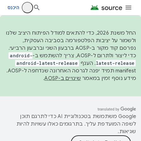
היכנס
החל משנת 2026, כדי להתאים למודל הפיתוח היציב שלנו
ולשמור על יציבות הפלטפורמה בסביבה העסקית,
נפרסם קוד מקור ב-AOSP ברבעון השני וברבעון הרביעי.
כדי ליצור ולתרום ל-AOSP, צריך להשתמש ב-
android-
latest-release
. הענף
android-latest-release
manifest תמיד יפנה לגרסה האחרונה שנדחפה ל-AOSP.
מידע נוסף זמין במאמר
שינויים ב-AOSP
.
‫Google משתמשת בטכנולוגיית AI כדי לתרגם תוכן
לשפה המועדפת עליך. בתרגומים כאלו עשויות להיות
שגיאות.