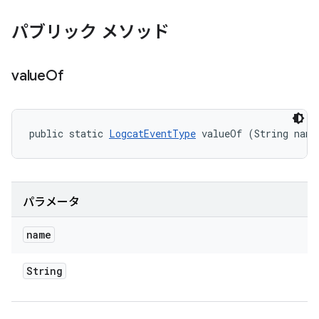
パブリック メソッド
value
Of
public static 
LogcatEventType
 valueOf (String name
パラメータ
name
String