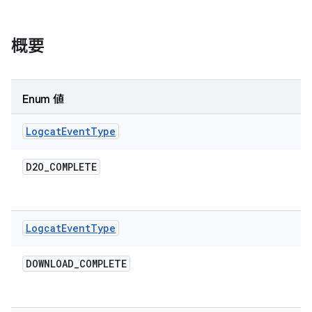
概要
Enum 値
Logcat
Event
Type
D2O
_
COMPLETE
Logcat
Event
Type
DOWNLOAD
_
COMPLETE