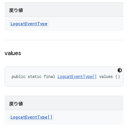
戻り値
Logcat
Event
Type
values
public static final 
LogcatEventType[]
 values ()
戻り値
Logcat
Event
Type[]