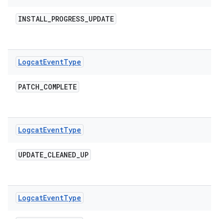
INSTALL
_
PROGRESS
_
UPDATE
Logcat
Event
Type
PATCH
_
COMPLETE
Logcat
Event
Type
UPDATE
_
CLEANED
_
UP
Logcat
Event
Type