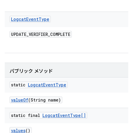
Logcat
Event
Type
UPDATE
_
VERIFIER
_
COMPLETE
パブリック メソッド
static
Logcat
Event
Type
value
Of
(String name)
static final
Logcat
Event
Type[]
values
()