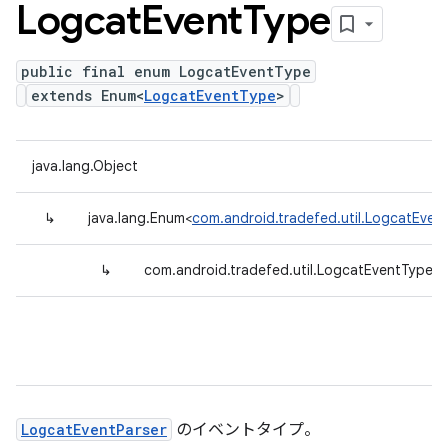
Logcat
Event
Type
public final enum LogcatEventType
extends Enum<
LogcatEventType
>
java.lang.Object
↳
java.lang.Enum<
com.android.tradefed.util.LogcatEven
↳
com.android.tradefed.util.LogcatEventType
LogcatEventParser
のイベントタイプ。