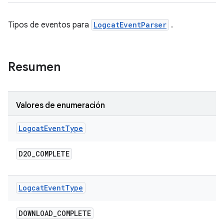
Tipos de eventos para
LogcatEventParser
.
Resumen
Valores de enumeración
Logcat
Event
Type
D2O
_
COMPLETE
Logcat
Event
Type
DOWNLOAD
_
COMPLETE