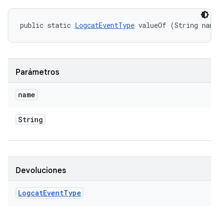
public static 
LogcatEventType
 valueOf (String name
Parámetros
name
String
Devoluciones
Logcat
Event
Type