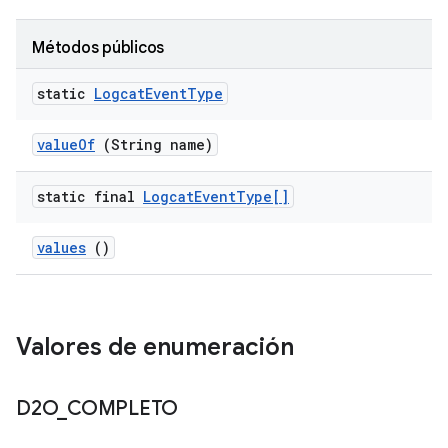
Métodos públicos
static
Logcat
Event
Type
value
Of
(String name)
static final
Logcat
Event
Type[]
values
()
Valores de enumeración
D2O
_
COMPLETO