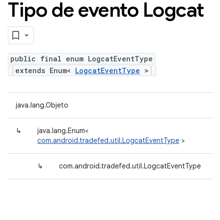
Tipo de evento Logcat
public final enum LogcatEventType
extends Enum<
LogcatEventType
>
java.lang.Objeto
↳
java.lang.Enum<
com.android.tradefed.util.LogcatEventType
>
↳
com.android.tradefed.util.LogcatEventType