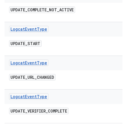
UPDATE
_
COMPLETE
_
NOT
_
ACTIVE
Logcat
Event
Type
UPDATE
_
START
Logcat
Event
Type
UPDATE
_
URL
_
CHANGED
Logcat
Event
Type
UPDATE
_
VERIFIER
_
COMPLETE