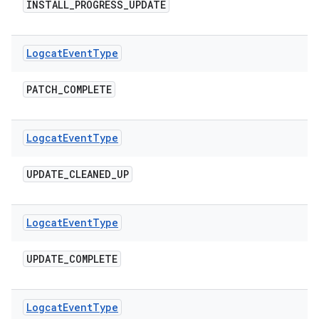
INSTALL
_
PROGRESS
_
UPDATE
Logcat
Event
Type
PATCH
_
COMPLETE
Logcat
Event
Type
UPDATE
_
CLEANED
_
UP
Logcat
Event
Type
UPDATE
_
COMPLETE
Logcat
Event
Type