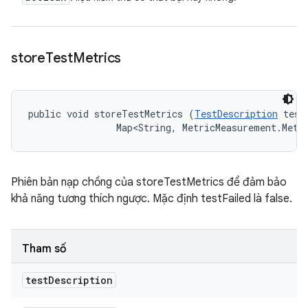
store
Test
Metrics
public void storeTestMetrics (
TestDescription
 test
                Map<String, MetricMeasurement.Metr
Phiên bản nạp chồng của storeTestMetrics để đảm bảo
khả năng tương thích ngược. Mặc định testFailed là false.
Tham số
test
Description