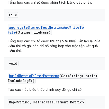
Tổng hợp các chỉ số được phân tách bằng dấu phẩy.
File
aggregate
Stored
Test
Metrics
And
Write
To
File
(String file
Name)
Tổng hợp các chỉ số được thu thập từ nhiều lần lặp lại của
kiểm thử và ghi các chỉ số tổng hợp vào một tệp kết quả
kiểm thử.
void
build
Metric
Filter
Patterns
(Set<String> strict
Include
Reg
Ex)
Tạo các mẫu biểu thức chính quy để lọc chỉ số.
Map<String
,
Metric
Measurement
.
Metric>