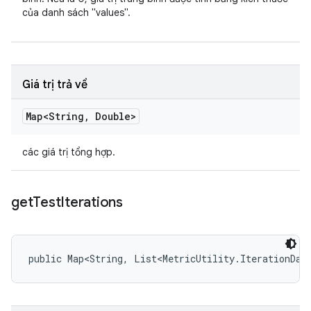
của danh sách "values".
Giá trị trả về
Map<String
,
Double>
các giá trị tổng hợp.
get
Test
Iterations
public Map<String, List<MetricUtility.IterationDat