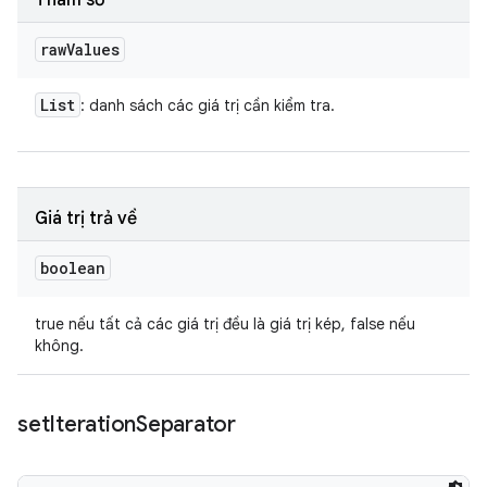
Tham số
raw
Values
List
: danh sách các giá trị cần kiểm tra.
Giá trị trả về
boolean
true nếu tất cả các giá trị đều là giá trị kép, false nếu
không.
set
Iteration
Separator