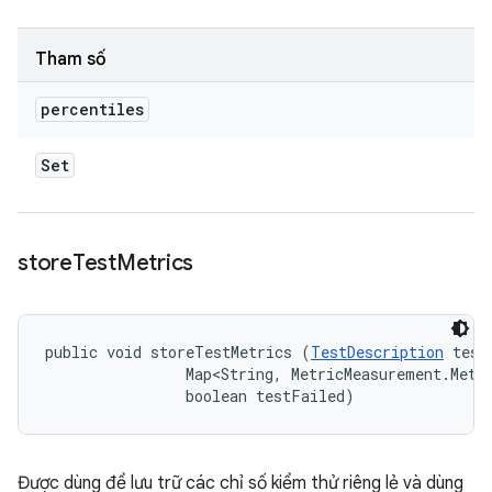
Tham số
percentiles
Set
store
Test
Metrics
public void storeTestMetrics (
TestDescription
 test
                Map<String, MetricMeasurement.Metri
                boolean testFailed)
Được dùng để lưu trữ các chỉ số kiểm thử riêng lẻ và dùng