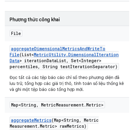
Phương thức công khai
File
aggregate
Dimensional
Metrics
And
Write
To
File
(List<
Metric
Utility
.
Dimensional
Iteration
Data
> iteration
Data
List
,
Set<Integer>
percentiles
,
String test
Iteration
Separator)
Đọc tất cả các tệp báo cáo chỉ số theo phương diện đã
lưu trữ, tổng hợp các giá trị thô, tính toán số liệu thống kê
và ghi một tệp báo cáo tổng hợp mới.
Map<String
,
Metric
Measurement
.
Metric>
aggregate
Metrics
(Map<String
,
Metric
Measurement
.
Metric> raw
Metrics)