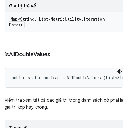
Giá trị trả về
Map<String
,
List<Metric
Utility
.
Iteration
Data>>
is
All
Double
Values
public static boolean isAllDoubleValues (List<Stri
Kiểm tra xem tất cả các giá trị trong danh sách có phải là
giá trị kép hay không.