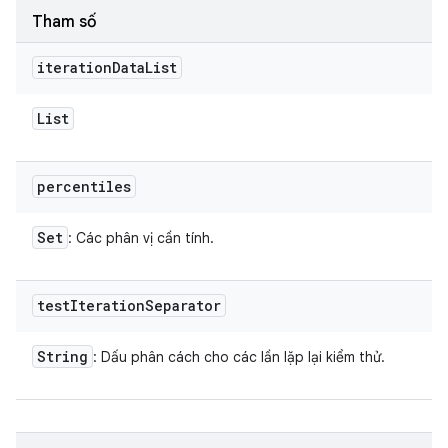
Tham số
iteration
Data
List
List
percentiles
Set
: Các phân vị cần tính.
test
Iteration
Separator
String
: Dấu phân cách cho các lần lặp lại kiểm thử.