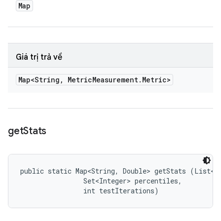
Map
Giá trị trả về
Map<String
,
Metric
Measurement
.
Metric>
get
Stats
public static Map<String, Double> getStats (List<Do
                Set<Integer> percentiles, 

                int testIterations)