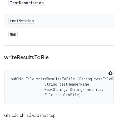
Test
Description
test
Metrics
Map
write
Results
To
File
public File writeResultsToFile (String testFileSuff
                String testHeaderName, 

                Map<String, String> metrics, 

                File resultsFile)
Ghi các chỉ số vào một tệp.