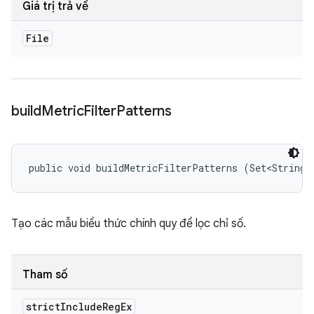
Giá trị trả về
File
build
Metric
Filter
Patterns
public void buildMetricFilterPatterns (Set<String>
Tạo các mẫu biểu thức chính quy để lọc chỉ số.
Tham số
strict
Include
Reg
Ex