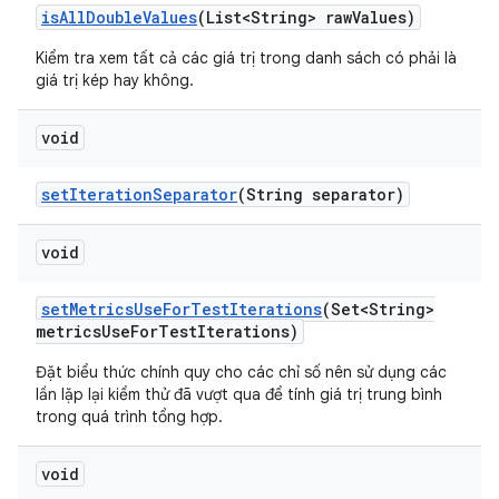
is
All
Double
Values
(List<String> raw
Values)
Kiểm tra xem tất cả các giá trị trong danh sách có phải là
giá trị kép hay không.
void
set
Iteration
Separator
(String separator)
void
set
Metrics
Use
For
Test
Iterations
(Set<String>
metrics
Use
For
Test
Iterations)
Đặt biểu thức chính quy cho các chỉ số nên sử dụng các
lần lặp lại kiểm thử đã vượt qua để tính giá trị trung bình
trong quá trình tổng hợp.
void