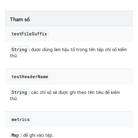
Tham số
test
File
Suffix
String
: được dùng làm hậu tố trong tên tệp chỉ số kiểm
thử.
test
Header
Name
String
: các chỉ số sẽ được ghi theo tên tiêu đề kiểm
thử.
metrics
Map
: để ghi vào tệp.