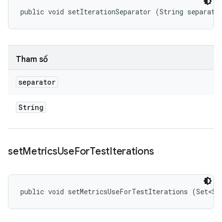
public void setIterationSeparator (String separato
Tham số
separator
String
set
Metrics
Use
For
Test
Iterations
public void setMetricsUseForTestIterations (Set<St