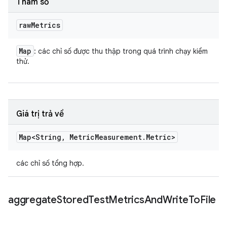
Tham số
raw
Metrics
Map
: các chỉ số được thu thập trong quá trình chạy kiểm
thử.
Giá trị trả về
Map<String
,
Metric
Measurement
.
Metric>
các chỉ số tổng hợp.
aggregate
Stored
Test
Metrics
And
Write
To
File