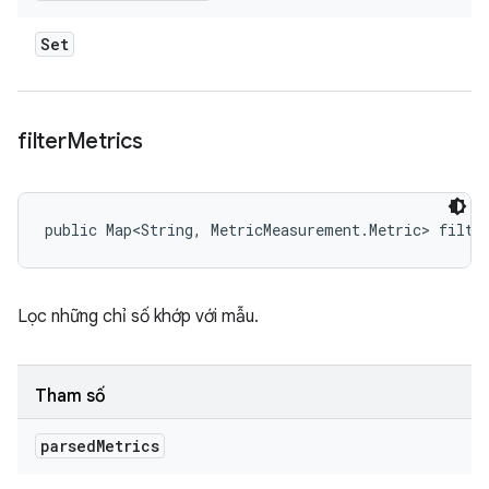
Set
filter
Metrics
public Map<String, MetricMeasurement.Metric> filte
Lọc những chỉ số khớp với mẫu.
Tham số
parsed
Metrics