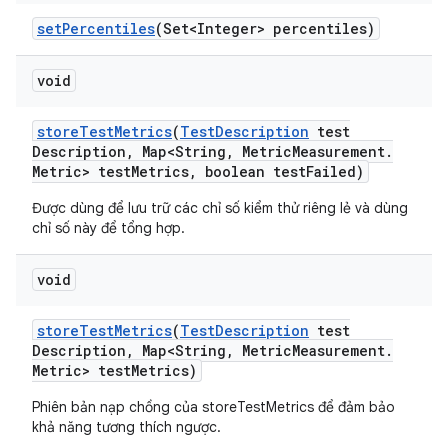
set
Percentiles
(Set<Integer> percentiles)
void
store
Test
Metrics
(
Test
Description
test
Description
,
Map<String
,
Metric
Measurement
.
Metric> test
Metrics
,
boolean test
Failed)
Được dùng để lưu trữ các chỉ số kiểm thử riêng lẻ và dùng
chỉ số này để tổng hợp.
void
store
Test
Metrics
(
Test
Description
test
Description
,
Map<String
,
Metric
Measurement
.
Metric> test
Metrics)
Phiên bản nạp chồng của storeTestMetrics để đảm bảo
khả năng tương thích ngược.