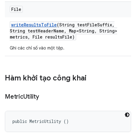
File
write
Results
To
File
(String test
File
Suffix
,
String test
Header
Name
,
Map<String
,
String>
metrics
,
File results
File)
Ghi các chỉ số vào một tệp.
Hàm khởi tạo công khai
Metric
Utility
public MetricUtility ()