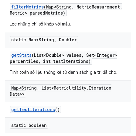
filter
Metrics
(Map<String
,
Metric
Measurement
.
Metric> parsed
Metrics)
Lọc những chỉ số khớp với mẫu.
static Map<String
,
Double>
get
Stats
(List<Double> values
,
Set<Integer>
percentiles
,
int test
Iterations)
Tính toán số liệu thống kê từ danh sách giá trị đã cho.
Map<String
,
List<Metric
Utility
.
Iteration
Data>>
get
Test
Iterations
()
static boolean