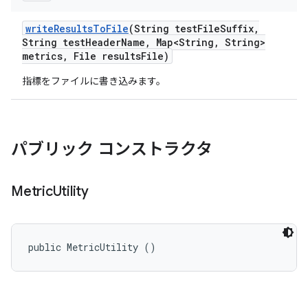
write
Results
To
File
(String test
File
Suffix
,
String test
Header
Name
,
Map<String
,
String>
metrics
,
File results
File)
指標をファイルに書き込みます。
パブリック コンストラクタ
Metric
Utility
public MetricUtility ()