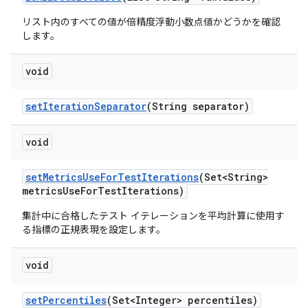
リスト内のすべての値が倍精度浮動小数点値かどうかを確認
します。
void
set
Iteration
Separator
(String separator)
void
set
Metrics
Use
For
Test
Iterations
(Set<String>
metrics
Use
For
Test
Iterations)
集計中に合格したテスト イテレーションを平均計算に使用す
る指標の正規表現を設定します。
void
set
Percentiles
(Set<Integer> percentiles)