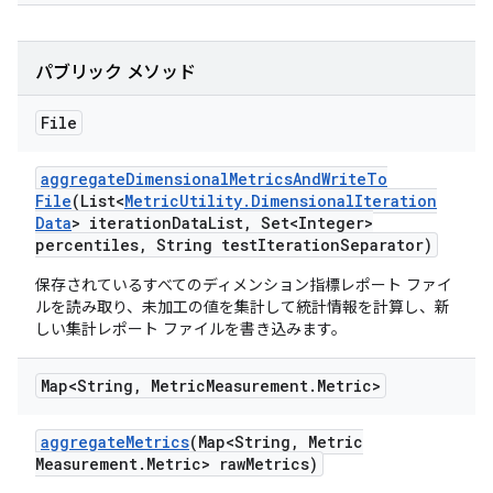
パブリック メソッド
File
aggregate
Dimensional
Metrics
And
Write
To
File
(List<
Metric
Utility
.
Dimensional
Iteration
Data
> iteration
Data
List
,
Set<Integer>
percentiles
,
String test
Iteration
Separator)
保存されているすべてのディメンション指標レポート ファイ
ルを読み取り、未加工の値を集計して統計情報を計算し、新
しい集計レポート ファイルを書き込みます。
Map<String
,
Metric
Measurement
.
Metric>
aggregate
Metrics
(Map<String
,
Metric
Measurement
.
Metric> raw
Metrics)