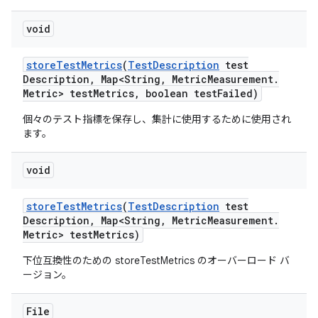
void
store
Test
Metrics
(
Test
Description
test
Description
,
Map<String
,
Metric
Measurement
.
Metric> test
Metrics
,
boolean test
Failed)
個々のテスト指標を保存し、集計に使用するために使用され
ます。
void
store
Test
Metrics
(
Test
Description
test
Description
,
Map<String
,
Metric
Measurement
.
Metric> test
Metrics)
下位互換性のための storeTestMetrics のオーバーロード バ
ージョン。
File