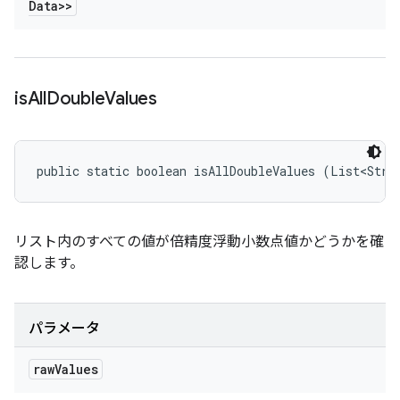
Data>>
is
All
Double
Values
public static boolean isAllDoubleValues (List<Stri
リスト内のすべての値が倍精度浮動小数点値かどうかを確
認します。
パラメータ
raw
Values