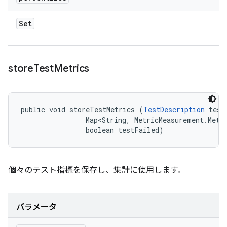
Set
store
Test
Metrics
public void storeTestMetrics (
TestDescription
 test
                Map<String, MetricMeasurement.Metri
                boolean testFailed)
個々のテスト指標を保存し、集計に使用します。
パラメータ