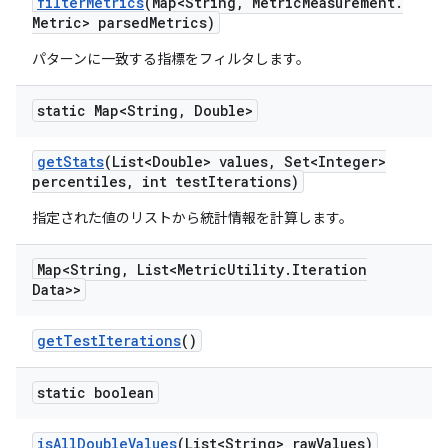
filter
Metrics
(Map<String
,
Metric
Measurement
.
Metric> parsed
Metrics)
パターンに一致する指標をフィルタします。
static Map<String
,
Double>
get
Stats
(List<Double> values
,
Set<Integer>
percentiles
,
int test
Iterations)
指定された値のリストから統計情報を計算します。
Map<String
,
List<Metric
Utility
.
Iteration
Data>>
get
Test
Iterations
()
static boolean
is
All
Double
Values
(List<String> raw
Values)