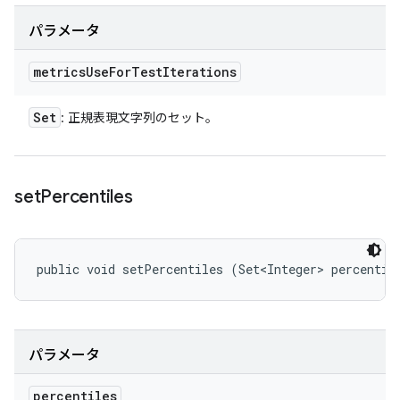
パラメータ
metrics
Use
For
Test
Iterations
Set
: 正規表現文字列のセット。
set
Percentiles
public void setPercentiles (Set<Integer> percentil
パラメータ
percentiles