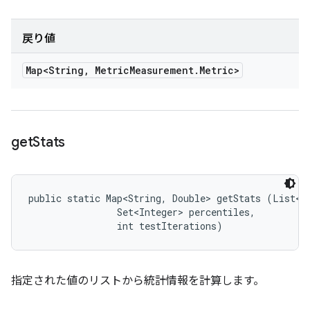
戻り値
Map<String
,
Metric
Measurement
.
Metric>
get
Stats
public static Map<String, Double> getStats (List<Do
                Set<Integer> percentiles, 

                int testIterations)
指定された値のリストから統計情報を計算します。