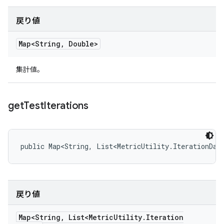
戻り値
Map<String
,
Double>
集計値。
get
Test
Iterations
public Map<String, List<MetricUtility.IterationDat
戻り値
Map<String
,
List<Metric
Utility
.
Iteration