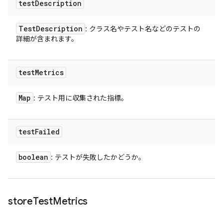
test
Description
Test
Description
: クラス名やテスト名などのテストの
詳細が含まれます。
test
Metrics
Map
: テスト用に収集された指標。
test
Failed
boolean
: テストが失敗したかどうか。
store
Test
Metrics