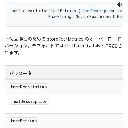
public void storeTestMetrics (
TestDescription
 test
                Map<String, MetricMeasurement.Metr
下位互換性のための storeTestMetrics のオーバーロード
バージョン。デフォルトでは testFailed は false に設定さ
れます。
パラメータ
test
Description
Test
Description
test
Metrics