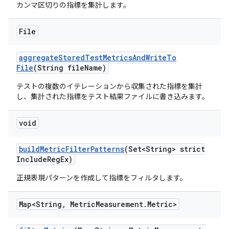
カンマ区切りの指標を集計します。
File
aggregate
Stored
Test
Metrics
And
Write
To
File
(String file
Name)
テストの複数のイテレーションから収集された指標を集計
し、集計された指標をテスト結果ファイルに書き込みます。
void
build
Metric
Filter
Patterns
(Set<String> strict
Include
Reg
Ex)
正規表現パターンを作成して指標をフィルタします。
Map<String
,
Metric
Measurement
.
Metric>