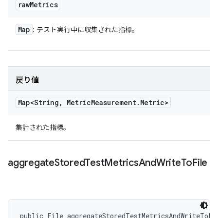
raw
Metrics
Map
: テスト実行中に収集された指標。
戻り値
Map<String
,
Metric
Measurement
.
Metric>
集計された指標。
aggregate
Stored
Test
Metrics
And
Write
To
File
public File aggregateStoredTestMetricsAndWriteToFi