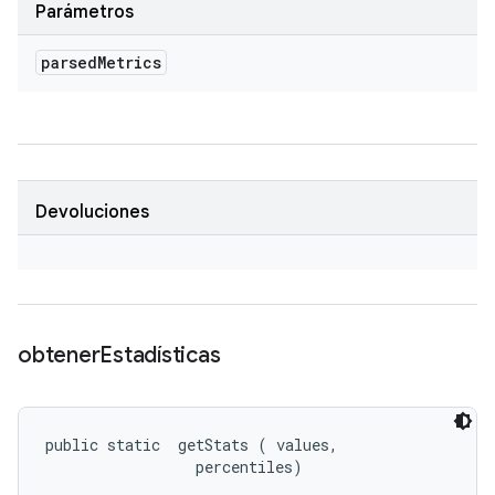
Parámetros
parsed
Metrics
Devoluciones
obtener
Estadísticas
public static 
 getStats (
 values, 

 percentiles)