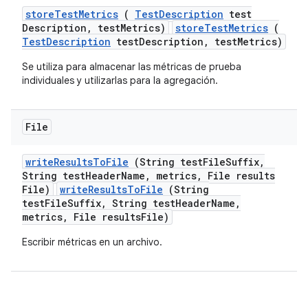
store
Test
Metrics
(
Test
Description
test
Description
,
test
Metrics)
storeTestMetrics
(
TestDescription
testDescription, testMetrics)
Se utiliza para almacenar las métricas de prueba
individuales y utilizarlas para la agregación.
File
write
Results
To
File
(String test
File
Suffix
,
String test
Header
Name
,
metrics
,
File results
File)
writeResultsToFile
(String
testFileSuffix, String testHeaderName,
metrics, File resultsFile)
Escribir métricas en un archivo.