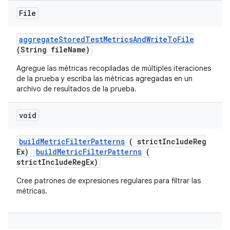
File
aggregate
Stored
Test
Metrics
And
Write
To
File
(String file
Name)
Agregue las métricas recopiladas de múltiples iteraciones
de la prueba y escriba las métricas agregadas en un
archivo de resultados de la prueba.
void
build
Metric
Filter
Patterns
( strict
Include
Reg
Ex)
buildMetricFilterPatterns
(
strictIncludeRegEx)
Cree patrones de expresiones regulares para filtrar las
métricas.