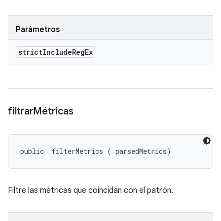
Parámetros
strict
Include
Reg
Ex
filtrar
Métricas
public 
 filterMetrics (
 parsedMetrics)
Filtre las métricas que coincidan con el patrón.