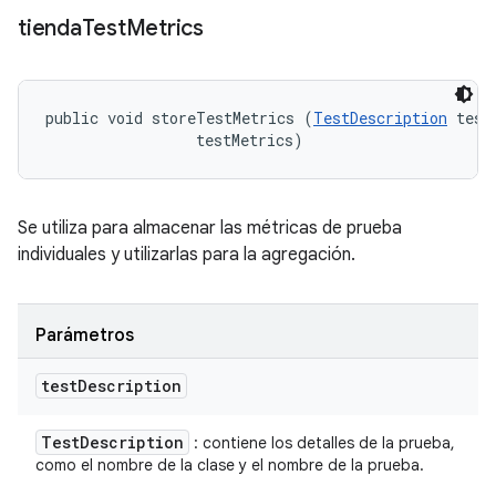
tienda
Test
Metrics
public void storeTestMetrics (
TestDescription
 test
 testMetrics)
Se utiliza para almacenar las métricas de prueba
individuales y utilizarlas para la agregación.
Parámetros
test
Description
Test
Description
: contiene los detalles de la prueba,
como el nombre de la clase y el nombre de la prueba.