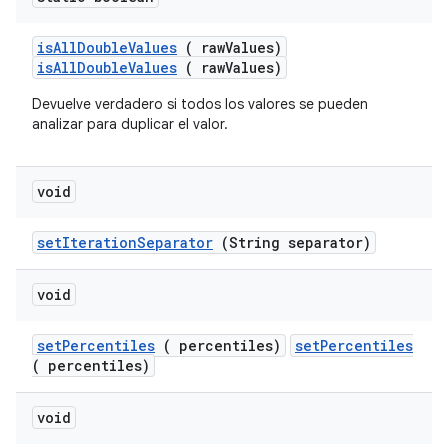
is
All
Double
Values
( raw
Values)
isAllDoubleValues
( rawValues)
Devuelve verdadero si todos los valores se pueden
analizar para duplicar el valor.
void
set
Iteration
Separator
(String separator)
void
set
Percentiles
( percentiles)
setPercentiles
( percentiles)
void