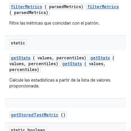
filter
Metrics
( parsed
Metrics)
filterMetrics
( parsedMetrics)
Filtre las métricas que coincidan con el patrón.
static
get
Stats
( values
,
percentiles)
getStats
(
values, percentiles)
getStats
( values,
percentiles)
Calcule las estadísticas a partir de la lista de valores
proporcionada.
get
Stored
Test
Metric
()
static boolean