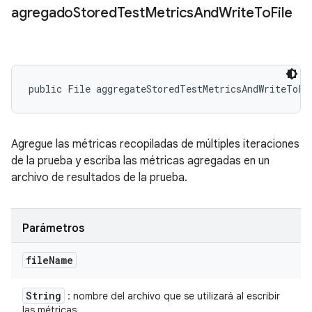
agregado
Stored
Test
Metrics
And
Write
To
File
public File aggregateStoredTestMetricsAndWriteToFi
Agregue las métricas recopiladas de múltiples iteraciones
de la prueba y escriba las métricas agregadas en un
archivo de resultados de la prueba.
Parámetros
file
Name
String
: nombre del archivo que se utilizará al escribir
las métricas.