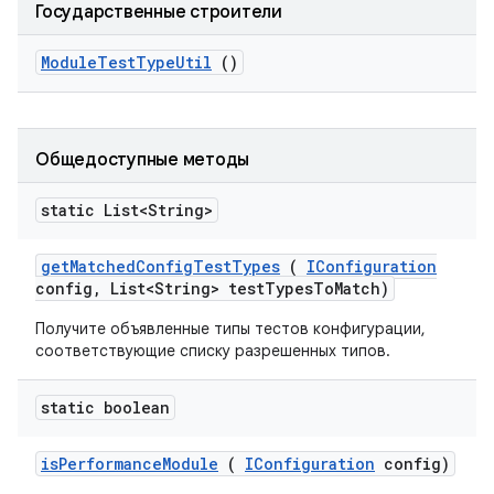
Государственные строители
Module
Test
Type
Util
()
Общедоступные методы
static List<String>
get
Matched
Config
Test
Types
(
IConfiguration
config
,
List<String> test
Types
To
Match)
Получите объявленные типы тестов конфигурации,
соответствующие списку разрешенных типов.
static boolean
is
Performance
Module
(
IConfiguration
config)