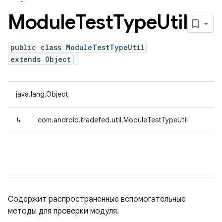
Module
Test
Type
Util
public class ModuleTestTypeUtil
extends Object
java.lang.Object
↳
com.android.tradefed.util.ModuleTestTypeUtil
Содержит распространенные вспомогательные
методы для проверки модуля.