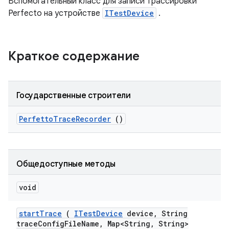
Вспомогательный класс для записи трассировки
Perfecto на устройстве
ITestDevice
.
Краткое содержание
Государственные строители
Perfetto
Trace
Recorder
()
Общедоступные методы
void
start
Trace
(
ITest
Device
device
,
String
trace
Config
File
Name
,
Map<String
,
String>