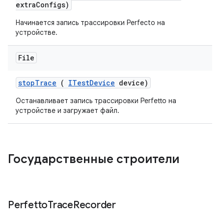
extra
Configs)
Начинается запись трассировки Perfecto на
устройстве.
File
stop
Trace
(
ITest
Device
device)
Останавливает запись трассировки Perfetto на
устройстве и загружает файл.
Государственные строители
Perfetto
Trace
Recorder