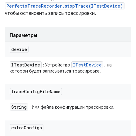
PerfettoTraceRecorder.stopTrace(ITestDevice)
чтобы остановить запись трассировки.
Параметры
device
ITest
Device
ITest
Device
: Устройство
, на
котором будет записываться трассировка.
trace
Config
File
Name
String
: Имя файла конфигурации трассировки.
extra
Configs