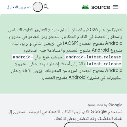
تسجيل الدخول
اعتبارًا من عام 2026، ولضمان اتّساق نموذج التطوير الثابت الأساسي
واستقرار المنصة في النظام المتكامل، سننشر رمز المصدر في مشروع
Android مفتوح المصدر (AOSP) في الربعَين الثاني والرابع. لبناء
مشروع Android مفتوح المصدر والمساهمة فيه، استخدِم
android-latest-release
. سيشير فرع بيان
android-
latest-release
دائمًا إلى أحدث إصدار تم نشره في مشروع
Android مفتوح المصدر. لمزيد من المعلومات، يُرجى الاطّلاع على
التغييرات في مشروع Android مفتوح المصدر
.
تستخدم Google تكنولوجيا الذكاء الاصطناعي لترجمة المحتوى إلى
لغتك المفضّلة، وقد تتضمّن بعض الأخطاء.