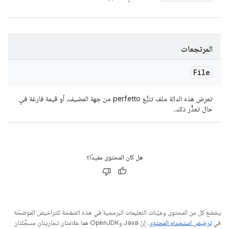
المرتجعات
File
تعرِض هذه الدالة ملف تتبُّع perfetto من جهة المضيف، أو قيمة فارغة في
حال تعذُّر ذلك.
هل كان المحتوى مفيدًا؟
يخضع كل من المحتوى وعيّنات التعليمات البرمجية في هذه الصفحة للتراخيص الموضحّة
في
ترخيص استخدام المحتوى
. إنّ Java وOpenJDK هما علامتان تجاريتان مسجَّلتان