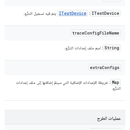
ITest
Device
ITest
Device
:
يتم فيه تسجيل التتبُّع.
trace
Config
File
Name
String
: اسم ملف إعدادات التتبُّع.
extra
Configs
Map
: خريطة للإعدادات الإضافية التي سيتمّ إضافتها إلى ملف إعدادات
التتبُّع.
عمليات الطرح