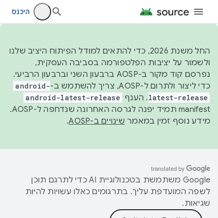
היכנס
החל משנת 2026, כדי להתאים למודל הפיתוח היציב שלנו
ולשמור על יציבות הפלטפורמה בסביבה העסקית,
נפרסם קוד מקור ב-AOSP ברבעון השני וברבעון הרביעי.
כדי ליצור ולתרום ל-AOSP, צריך להשתמש ב-
android-
latest-release
. הענף
android-latest-release
manifest תמיד יפנה לגרסה האחרונה שנדחפה ל-AOSP.
מידע נוסף זמין במאמר
שינויים ב-AOSP
.
‫Google משתמשת בטכנולוגיית AI כדי לתרגם תוכן
לשפה המועדפת עליך. בתרגומים כאלו עשויות להיות
שגיאות.