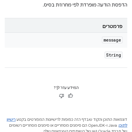
הדפסת הודעה מופרדת לפי מחרוזת בסיס.
פרמטרים
message
String
המידע עזר לך?
דוגמאות התוכן והקוד שבדף הזה כפופות לרישיונות המפורטים בקטע
רישיון
לתוכן
.‏ Java ו-OpenJDK הם סימנים מסחריים או סימנים מסחריים רשומים
של חברת Oracle ו/או של השותפים העצמאיים שלה.