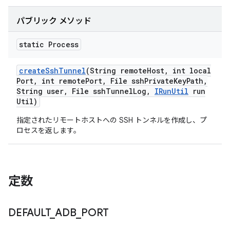
パブリック メソッド
static Process
create
Ssh
Tunnel
(String remote
Host
,
int local
Port
,
int remote
Port
,
File ssh
Private
Key
Path
,
String user
,
File ssh
Tunnel
Log
,
IRun
Util
run
Util)
指定されたリモートホストへの SSH トンネルを作成し、プ
ロセスを返します。
定数
DEFAULT
_
ADB
_
PORT