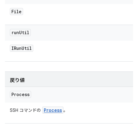
File
run
Util
IRun
Util
戻り値
Process
Process
SSH コマンドの
。