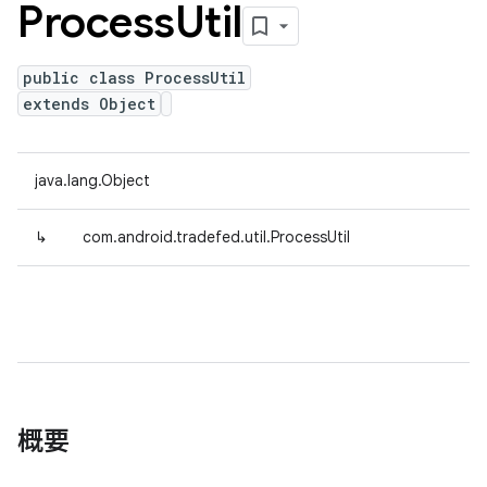
Process
Util
public class ProcessUtil
extends Object
java.lang.Object
↳
com.android.tradefed.util.ProcessUtil
概要