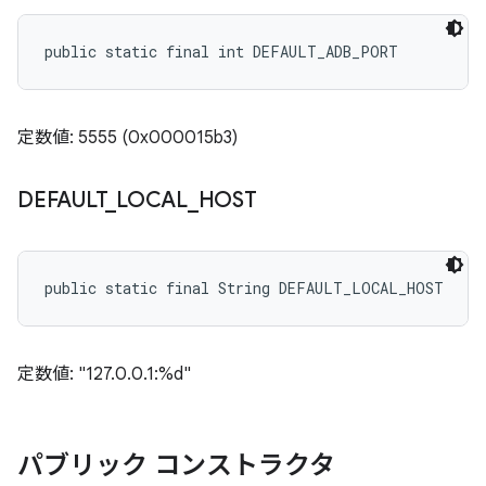
public static final int DEFAULT_ADB_PORT
定数値: 5555 (0x000015b3)
DEFAULT
_
LOCAL
_
HOST
public static final String DEFAULT_LOCAL_HOST
定数値: "127.0.0.1:%d"
パブリック コンストラクタ