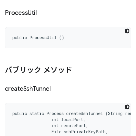
Process
Util
public ProcessUtil ()
パブリック メソッド
create
Ssh
Tunnel
public static Process createSshTunnel (String remot
                int localPort, 

                int remotePort, 

                File sshPrivateKeyPath, 
