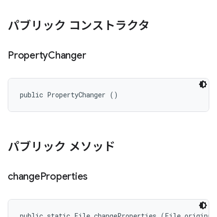
パブリック コンストラクタ
Property
Changer
public PropertyChanger ()
パブリック メソッド
change
Properties
public static File changeProperties (File original,