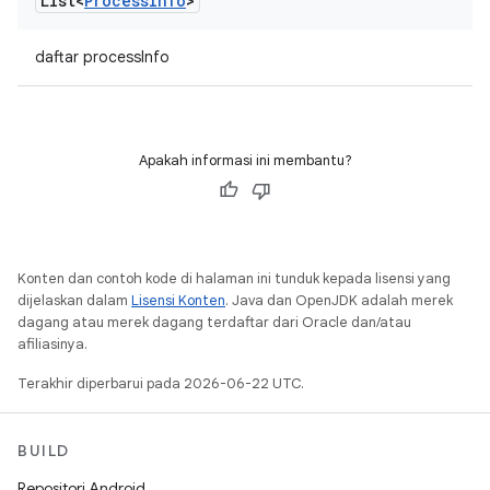
List<
Process
Info
>
daftar processInfo
Apakah informasi ini membantu?
Konten dan contoh kode di halaman ini tunduk kepada lisensi yang
dijelaskan dalam
Lisensi Konten
. Java dan OpenJDK adalah merek
dagang atau merek dagang terdaftar dari Oracle dan/atau
afiliasinya.
Terakhir diperbarui pada 2026-06-22 UTC.
BUILD
Repositori Android