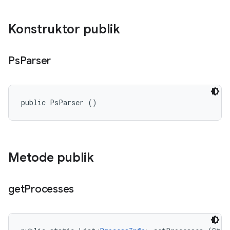
Konstruktor publik
Ps
Parser
public PsParser ()
Metode publik
get
Processes