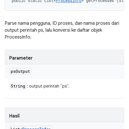
public static List<
ProcessInfo
> getProcesses (Stri
Parse nama pengguna, ID proses, dan nama proses dari
output perintah ps, lalu konversi ke daftar objek
ProcessInfo.
Parameter
ps
Output
String
: output perintah "ps".
Hasil