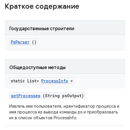
Краткое содержание
Государственные строители
Ps
Parser
()
Общедоступные методы
static List<
Process
Info
>
get
Processes
(String ps
Output)
Извлечь имя пользователя, идентификатор процесса и
имя процесса из вывода команды ps и преобразовать
их в список объектов ProcessInfo.