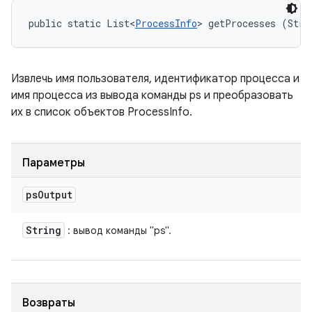
public static List<
ProcessInfo
> getProcesses (Stri
Извлечь имя пользователя, идентификатор процесса и
имя процесса из вывода команды ps и преобразовать
их в список объектов ProcessInfo.
Параметры
ps
Output
String
: вывод команды "ps".
Возвраты