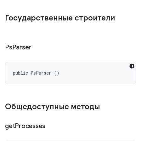
Государственные строители
Ps
Parser
public PsParser ()
Общедоступные методы
get
Processes