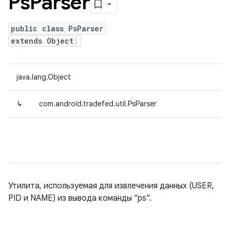
Ps
Parser
public class PsParser
extends Object
java.lang.Object
↳
com.android.tradefed.util.PsParser
Утилита, используемая для извлечения данных (USER,
PID и NAME) из вывода команды "ps".