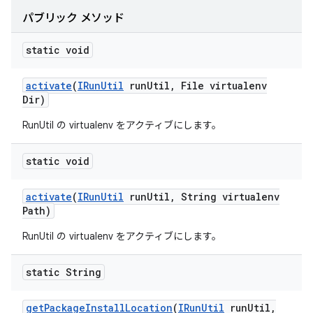
パブリック メソッド
static void
activate
(
IRun
Util
run
Util
,
File virtualenv
Dir)
RunUtil の virtualenv をアクティブにします。
static void
activate
(
IRun
Util
run
Util
,
String virtualenv
Path)
RunUtil の virtualenv をアクティブにします。
static String
get
Package
Install
Location
(
IRun
Util
run
Util
,