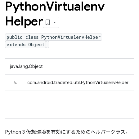
Python
Virtualenv
Helper
public class PythonVirtualenvHelper
extends Object
java.lang.Object
↳
com.android.tradefed.util.PythonVirtualenvHelper
Python 3 仮想環境を有効にするためのヘルパークラス。