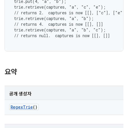
 trie.put(4, "a", "b");

 trie.retrieve(captures, "a", "c", "e");

 // returns 2.  captures is now [[], ["c"], ["e"]]

 trie.retrieve(captures, "a", "b");

 // returns 4.  captures is now [[], []]

 trie.retrieve(captures, "a", "b", "c");

 // returns null.  captures is now [[], []]

요약
공개 생성자
Regex
Trie
()