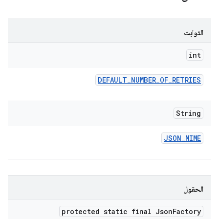
الثوابت
int
DEFAULT
_
NUMBER
_
OF
_
RETRIES
String
JSON
_
MIME
الحقول
protected static final Json
Factory