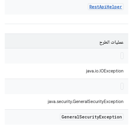
Rest
Api
Helper
عمليات الطرح
java.io.IOException
java.security.GeneralSecurityException
General
Security
Exception