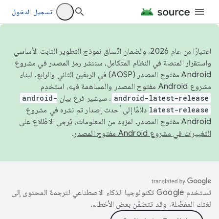
تسجيل الدخول
اعتبارًا من عام 2026، ولضمان اتّساق نموذج التطوير الثابت الأساسي
واستقرار المنصة في النظام المتكامل، سننشر رمز المصدر في مشروع
Android مفتوح المصدر (AOSP) في الربعَين الثاني والرابع. لبناء
مشروع Android مفتوح المصدر والمساهمة فيه، استخدِم
android-latest-release
. سيشير فرع بيان
android-
latest-release
دائمًا إلى أحدث إصدار تم نشره في مشروع
Android مفتوح المصدر. لمزيد من المعلومات، يُرجى الاطّلاع على
التغييرات في مشروع Android مفتوح المصدر
.
تستخدم Google تكنولوجيا الذكاء الاصطناعي لترجمة المحتوى إلى
لغتك المفضّلة، وقد تتضمّن بعض الأخطاء.