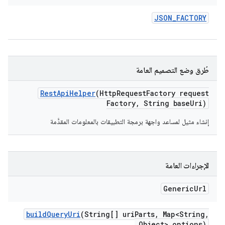
JSON
_
FACTORY
طُرق وضع التصميم العامة
Rest
Api
Helper
(Http
Request
Factory request
Factory
,
String base
Uri)
إنشاء مثيل لمساعد واجهة برمجة التطبيقات بالمعلومات المقدَّمة
الإجراءات العامة
Generic
Url
build
Query
Uri
(String[] uri
Parts
,
Map<String
,
Object> options)