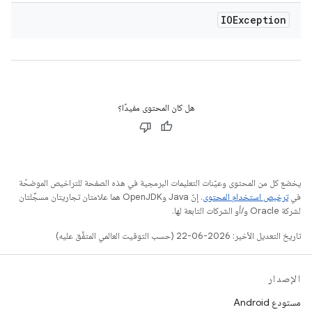
IOException
هل كان المحتوى مفيدًا؟
يخضع كل من المحتوى وعيّنات التعليمات البرمجية في هذه الصفحة للتراخيص الموضحّة
في
ترخيص استخدام المحتوى
. إنّ Java وOpenJDK هما علامتان تجاريتان مسجَّلتان
لشركة Oracle و/أو الشركات التابعة لها.
تاريخ التعديل الأخير: 2026-06-22 (حسب التوقيت العالمي المتفَّق عليه)
الإصدار
مستودع Android