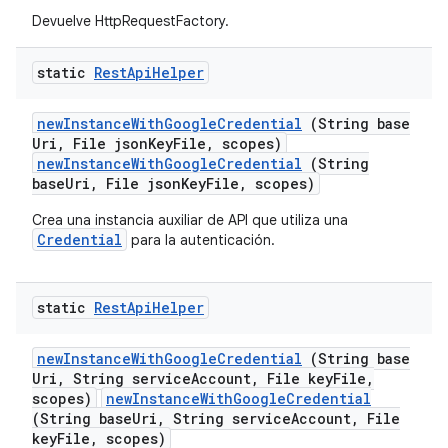
Devuelve HttpRequestFactory.
static
Rest
Api
Helper
new
Instance
With
Google
Credential
(String base
Uri
,
File json
Key
File
,
scopes)
newInstanceWithGoogleCredential
(String
baseUri, File jsonKeyFile, scopes)
Crea una instancia auxiliar de API que utiliza una
Credential
para la autenticación.
static
Rest
Api
Helper
new
Instance
With
Google
Credential
(String base
Uri
,
String service
Account
,
File key
File
,
scopes)
newInstanceWithGoogleCredential
(String baseUri, String serviceAccount, File
keyFile, scopes)