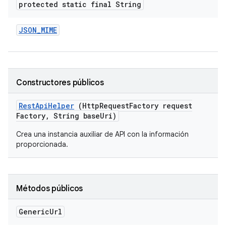
protected static final String
JSON
_
MIME
Constructores públicos
Rest
Api
Helper
(Http
Request
Factory request
Factory
,
String base
Uri)
Crea una instancia auxiliar de API con la información
proporcionada.
Métodos públicos
Generic
Url