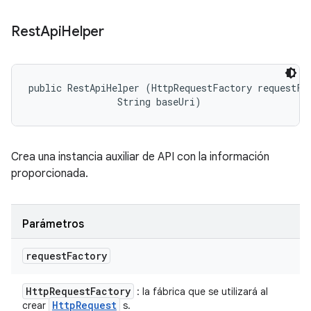
Rest
Api
Helper
public RestApiHelper (HttpRequestFactory requestFac
                String baseUri)
Crea una instancia auxiliar de API con la información
proporcionada.
Parámetros
request
Factory
Http
Request
Factory
: la fábrica que se utilizará al
Http
Request
crear
s.