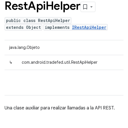
Rest
Api
Helper
public class RestApiHelper
extends Object
implements
IRestApiHelper
java.lang.Objeto
↳
com.android.tradefed.util.RestApiHelper
Una clase auxiliar para realizar llamadas a la API REST.