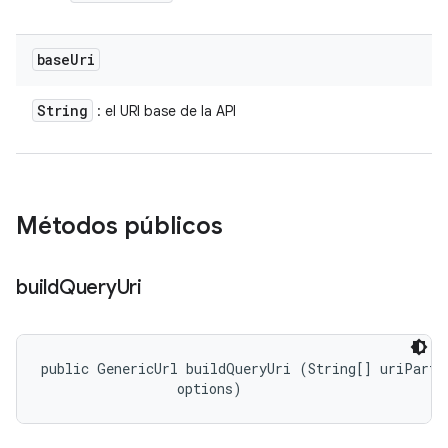
base
Uri
String
: el URI base de la API
Métodos públicos
build
Query
Uri
public GenericUrl buildQueryUri (String[] uriParts,
 options)