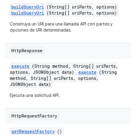
build
Query
Uri
(String[] uri
Parts
,
options)
buildQueryUri
(String[] uriParts, options)
Construya un URI para una llamada API con partes y
opciones de URI determinadas.
Http
Response
execute
(String method
,
String[] uri
Parts
,
options
,
JSONObject data)
execute
(String
method, String[] uriParts, options,
JSONObject data)
Ejecuta una solicitud API.
Http
Request
Factory
get
Request
Factory
()