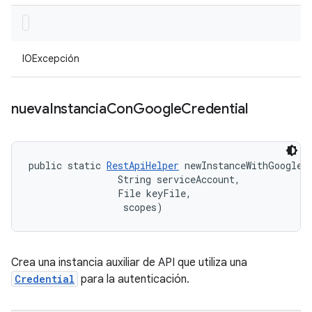
IOExcepción
nueva
Instancia
Con
Google
Credential
public static 
RestApiHelper
 newInstanceWithGoogleCr
                String serviceAccount, 

                File keyFile, 

 scopes)
Crea una instancia auxiliar de API que utiliza una
Credential
para la autenticación.