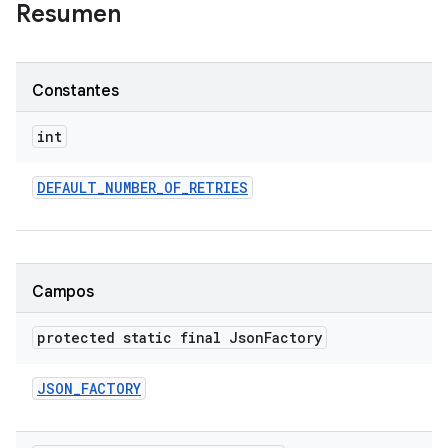
Resumen
Constantes
int
DEFAULT
_
NUMBER
_
OF
_
RETRIES
Campos
protected static final Json
Factory
JSON
_
FACTORY