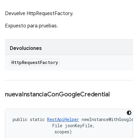
Devuelve HttpRequestFactory.
Expuesto para pruebas.
Devoluciones
Http
Request
Factory
nueva
Instancia
Con
Google
Credential
public static 
RestApiHelper
 newInstanceWithGoogleCr
                File jsonKeyFile, 

 scopes)