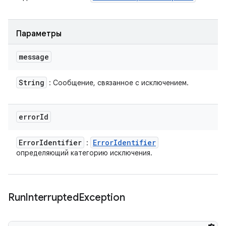
Параметры
message
String
: Сообщение, связанное с исключением.
error
Id
Error
Identifier
Error
Identifier
:
определяющий категорию исключения.
Run
Interrupted
Exception