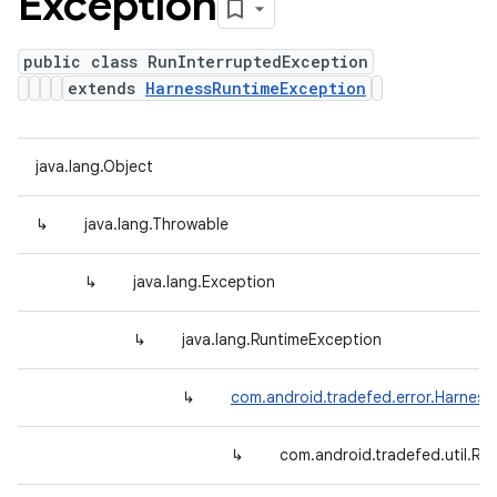
Exception
public class RunInterruptedException
extends
HarnessRuntimeException
java.lang.Object
↳
java.lang.Throwable
↳
java.lang.Exception
↳
java.lang.RuntimeException
↳
com.android.tradefed.error.Harnes
↳
com.android.tradefed.util.Ru