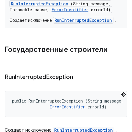
Run
Interrupted
Exception
(String message
,
Throwable cause
,
Error
Identifier
error
Id)
RunInterruptedException
Создает исключение
.
Государственные строители
Run
Interrupted
Exception
public RunInterruptedException (String message, 

ErrorIdentifier
 errorId)
Создает исключение
RunInterruptedException
.