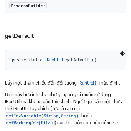
Process
Builder
get
Default
public static 
IRunUtil
 getDefault ()
Lấy một tham chiếu đến đối tượng
RunUtil
mặc định.
Điều này hữu ích cho những người gọi muốn sử dụng
IRunUtil mà không cần tuỳ chỉnh. Người gọi cần một thực
thể IRunUtil tuỳ chỉnh (tức là cần gọi
setEnvVariable(String,String)
hoặc
setWorkingDir(File)
) nên tạo bản sao của riêng họ.