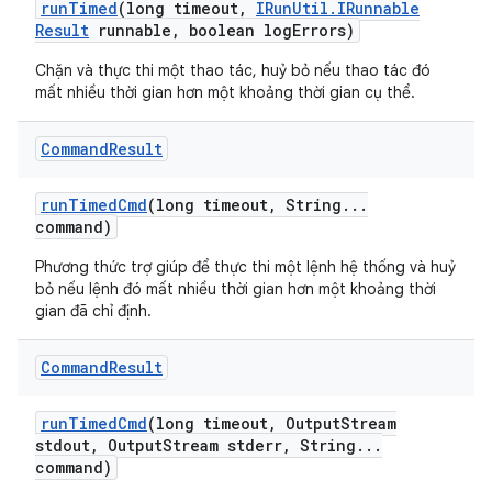
run
Timed
(long timeout
,
IRun
Util
.
IRunnable
Result
runnable
,
boolean log
Errors)
Chặn và thực thi một thao tác, huỷ bỏ nếu thao tác đó
mất nhiều thời gian hơn một khoảng thời gian cụ thể.
Command
Result
run
Timed
Cmd
(long timeout
,
String
.
.
.
command)
Phương thức trợ giúp để thực thi một lệnh hệ thống và huỷ
bỏ nếu lệnh đó mất nhiều thời gian hơn một khoảng thời
gian đã chỉ định.
Command
Result
run
Timed
Cmd
(long timeout
,
Output
Stream
stdout
,
Output
Stream stderr
,
String
.
.
.
command)