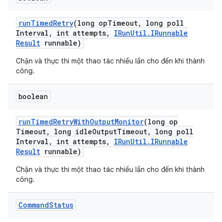
run
Timed
Retry
(long op
Timeout
,
long poll
Interval
,
int attempts
,
IRun
Util
.
IRunnable
Result
runnable)
Chặn và thực thi một thao tác nhiều lần cho đến khi thành
công.
boolean
run
Timed
Retry
With
Output
Monitor
(long op
Timeout
,
long idle
Output
Timeout
,
long poll
Interval
,
int attempts
,
IRun
Util
.
IRunnable
Result
runnable)
Chặn và thực thi một thao tác nhiều lần cho đến khi thành
công.
Command
Status