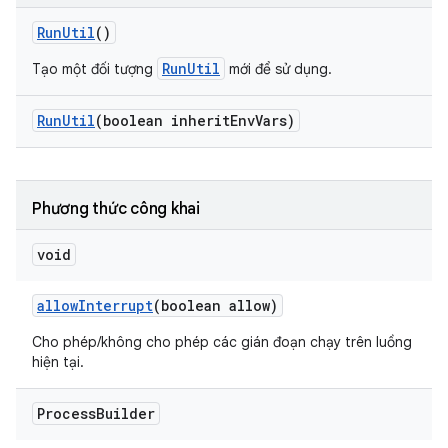
Run
Util
()
RunUtil
Tạo một đối tượng
mới để sử dụng.
Run
Util
(boolean inherit
Env
Vars)
Phương thức công khai
void
allow
Interrupt
(boolean allow)
Cho phép/không cho phép các gián đoạn chạy trên luồng
hiện tại.
Process
Builder