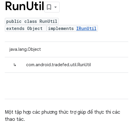
Run
Util
public class RunUtil
extends Object
implements
IRunUtil
java.lang.Object
↳
com.android.tradefed.util.RunUtil
Một tập hợp các phương thức trợ giúp để thực thi các
thao tác.