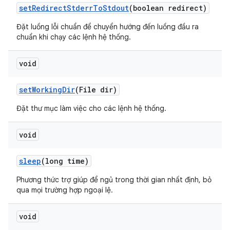
set
Redirect
Stderr
To
Stdout
(boolean redirect)
Đặt luồng lỗi chuẩn để chuyển hướng đến luồng đầu ra
chuẩn khi chạy các lệnh hệ thống.
void
set
Working
Dir
(File dir)
Đặt thư mục làm việc cho các lệnh hệ thống.
void
sleep
(long time)
Phương thức trợ giúp để ngủ trong thời gian nhất định, bỏ
qua mọi trường hợp ngoại lệ.
void