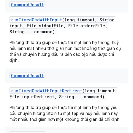
Command
Result
run
Timed
Cmd
With
Input
(long timeout
,
String
input
,
File stdout
File
,
File stderr
File
,
String
.
.
.
command)
Phương thức trợ giúp để thực thi một lệnh hệ thống, huỷ
nếu lệnh mất nhiều thời gian hơn một khoảng thời gian cụ
thể và chuyển hướng đầu ra đến các tệp nếu được chỉ
định.
Command
Result
run
Timed
Cmd
With
Input
Redirect
(long timeout
,
File input
Redirect
,
String
.
.
.
command)
Phương thức trợ giúp để thực thi một lệnh hệ thống yêu
cầu chuyển hướng Stdin từ một tệp và huỷ nếu lệnh này
mất nhiều thời gian hơn một khoảng thời gian đã chỉ định.