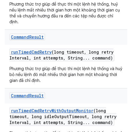
Phương thức trợ giúp để thực thi một lệnh hệ thống, huỷ
nếu lệnh mất nhiều thời gian hơn một khoảng thời gian cụ
thể và chuyển hướng đầu ra đến các tệp nếu được chỉ
định.
Command
Result
run
Timed
Cmd
Retry
(long timeout
,
long retry
Interval
,
int attempts
,
String
.
.
.
command)
Phương thức trợ giúp để thực thi một lệnh hệ thống và huỷ
bỏ nếu lệnh đó mất nhiều thời gian hơn một khoảng thời
gian đã chỉ định.
Command
Result
run
Timed
Cmd
Retry
With
Output
Monitor
(long
timeout
,
long idle
Output
Timeout
,
long retry
Interval
,
int attempts
,
String
.
.
.
command)