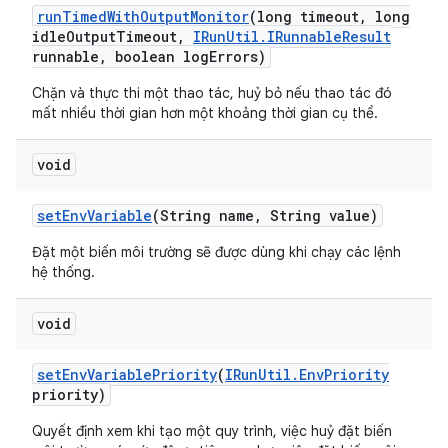
run
Timed
With
Output
Monitor
(long timeout
,
long
idle
Output
Timeout
,
IRun
Util
.
IRunnable
Result
runnable
,
boolean log
Errors)
Chặn và thực thi một thao tác, huỷ bỏ nếu thao tác đó
mất nhiều thời gian hơn một khoảng thời gian cụ thể.
void
set
Env
Variable
(String name
,
String value)
Đặt một biến môi trường sẽ được dùng khi chạy các lệnh
hệ thống.
void
set
Env
Variable
Priority
(
IRun
Util
.
Env
Priority
priority)
Quyết định xem khi tạo một quy trình, việc huỷ đặt biến