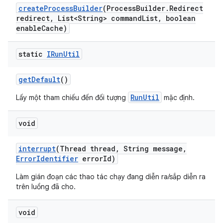
create
Process
Builder
(Process
Builder
.
Redirect
redirect
,
List<String> command
List
,
boolean
enable
Cache)
static
IRun
Util
get
Default
()
RunUtil
Lấy một tham chiếu đến đối tượng
mặc định.
void
interrupt
(Thread thread
,
String message
,
Error
Identifier
error
Id)
Làm gián đoạn các thao tác chạy đang diễn ra/sắp diễn ra
trên luồng đã cho.
void