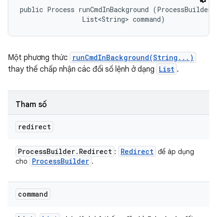
public Process runCmdInBackground (ProcessBuilder.R
                List<String> command)
Một phương thức
runCmdInBackground(String...)
thay thế chấp nhận các đối số lệnh ở dạng
List
.
Tham số
redirect
Process
Builder
.
Redirect
Redirect
:
để áp dụng
Process
Builder
cho
.
command