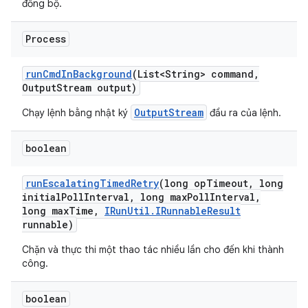
đồng bộ.
Process
run
Cmd
In
Background
(List<String> command
,
Output
Stream output)
OutputStream
Chạy lệnh bằng nhật ký
đầu ra của lệnh.
boolean
run
Escalating
Timed
Retry
(long op
Timeout
,
long
initial
Poll
Interval
,
long max
Poll
Interval
,
long max
Time
,
IRun
Util
.
IRunnable
Result
runnable)
Chặn và thực thi một thao tác nhiều lần cho đến khi thành
công.
boolean