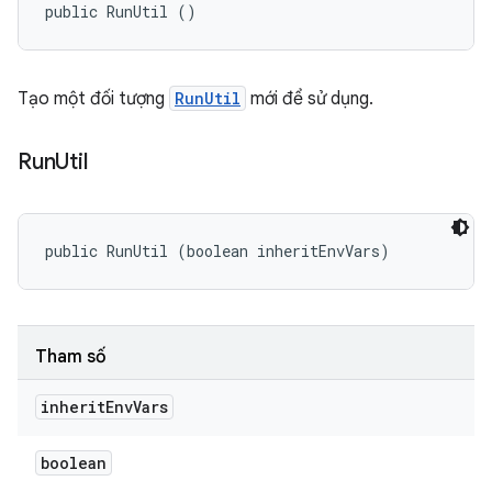
public RunUtil ()
Tạo một đối tượng
RunUtil
mới để sử dụng.
Run
Util
public RunUtil (boolean inheritEnvVars)
Tham số
inherit
Env
Vars
boolean