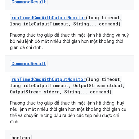
Command
Result
run
Timed
Cmd
With
Output
Monitor
(long timeout
,
long idle
Output
Timeout
,
String
.
.
.
command)
Phương thức trợ giúp để thực thi một lệnh hệ thống và huỷ
bỏ nếu lệnh đó mất nhiều thời gian hơn một khoảng thời
gian đã chỉ định.
Command
Result
run
Timed
Cmd
With
Output
Monitor
(long timeout
,
long idle
Output
Timeout
,
Output
Stream stdout
,
Output
Stream stderr
,
String
.
.
.
command)
Phương thức trợ giúp để thực thi một lệnh hệ thống, huỷ
nếu lệnh mất nhiều thời gian hơn một khoảng thời gian cụ
thể và chuyển hướng đầu ra đến các tệp nếu được chỉ
định.
boolean