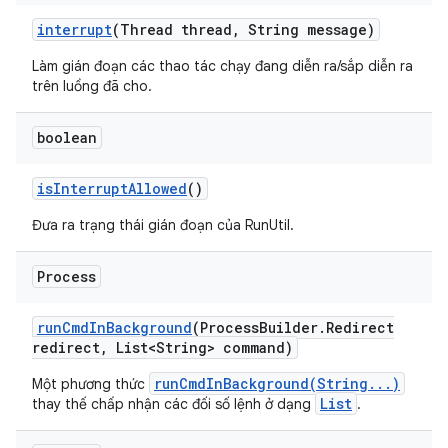
interrupt
(Thread thread
,
String message)
Làm gián đoạn các thao tác chạy đang diễn ra/sắp diễn ra
trên luồng đã cho.
boolean
is
Interrupt
Allowed
()
Đưa ra trạng thái gián đoạn của RunUtil.
Process
run
Cmd
In
Background
(Process
Builder
.
Redirect
redirect
,
List<String> command)
runCmdInBackground(String...)
Một phương thức
List
thay thế chấp nhận các đối số lệnh ở dạng
.