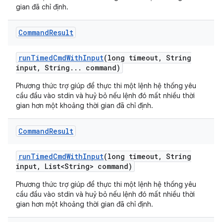
gian đã chỉ định.
Command
Result
run
Timed
Cmd
With
Input
(long timeout
,
String
input
,
String
.
.
.
command)
Phương thức trợ giúp để thực thi một lệnh hệ thống yêu
cầu đầu vào stdin và huỷ bỏ nếu lệnh đó mất nhiều thời
gian hơn một khoảng thời gian đã chỉ định.
Command
Result
run
Timed
Cmd
With
Input
(long timeout
,
String
input
,
List<String> command)
Phương thức trợ giúp để thực thi một lệnh hệ thống yêu
cầu đầu vào stdin và huỷ bỏ nếu lệnh đó mất nhiều thời
gian hơn một khoảng thời gian đã chỉ định.