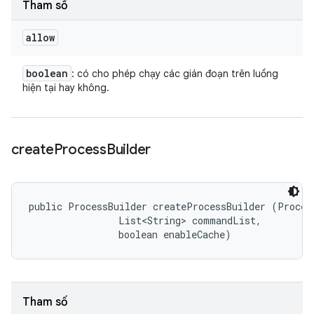
Tham số
allow
boolean
: có cho phép chạy các gián đoạn trên luồng
hiện tại hay không.
create
Process
Builder
public ProcessBuilder createProcessBuilder (Process
                List<String> commandList, 

                boolean enableCache)
Tham số