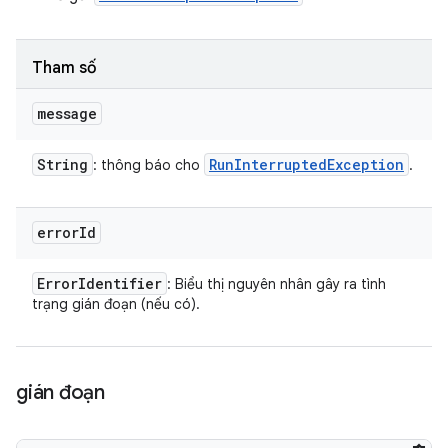
Tham số
message
String
Run
Interrupted
Exception
: thông báo cho
.
error
Id
Error
Identifier
: Biểu thị nguyên nhân gây ra tình
trạng gián đoạn (nếu có).
gián đoạn