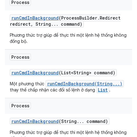
Process
run
Cmd
In
Background
(Process
Builder
.
Redirect
redirect
,
String
.
.
.
command)
Phương thức trợ giúp để thực thi một lệnh hệ thống không
đồng bộ.
Process
run
Cmd
In
Background
(List<String> command)
runCmdInBackground(String...)
Một phương thức
List
thay thế chấp nhận các đối số lệnh ở dạng
.
Process
run
Cmd
In
Background
(String
.
.
.
command)
Phương thức trợ giúp để thực thi một lệnh hệ thống không