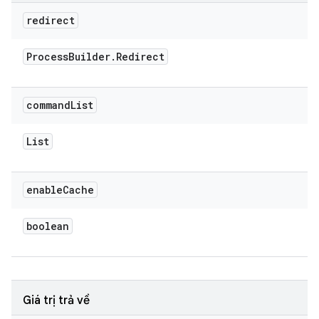
redirect
Process
Builder
.
Redirect
command
List
List
enable
Cache
boolean
Giá trị trả về