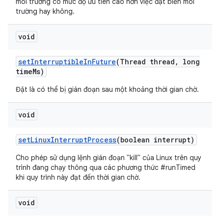
môi trường có mức độ ưu tiên cao hơn việc đặt biến môi
trường hay không.
void
set
Interruptible
In
Future
(Thread thread
,
long
time
Ms)
Đặt là có thể bị gián đoạn sau một khoảng thời gian chờ.
void
set
Linux
Interrupt
Process
(boolean interrupt)
Cho phép sử dụng lệnh gián đoạn "kill" của Linux trên quy
trình đang chạy thông qua các phương thức #runTimed
khi quy trình này đạt đến thời gian chờ.
void