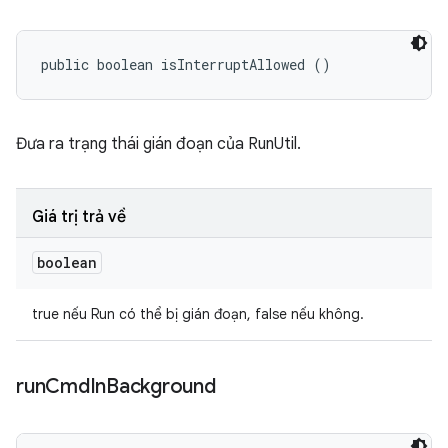
public boolean isInterruptAllowed ()
Đưa ra trạng thái gián đoạn của RunUtil.
Giá trị trả về
boolean
true nếu Run có thể bị gián đoạn, false nếu không.
run
Cmd
In
Background