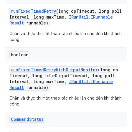
run
Fixed
Timed
Retry
(long op
Timeout
,
long poll
Interval
,
long max
Time
,
IRun
Util
.
IRunnable
Result
runnable)
Chặn và thực thi một thao tác nhiều lần cho đến khi thành
công.
boolean
run
Fixed
Timed
Retry
With
Output
Monitor
(long op
Timeout
,
long idle
Output
Timeout
,
long poll
Interval
,
long max
Time
,
IRun
Util
.
IRunnable
Result
runnable)
Chặn và thực thi một thao tác nhiều lần cho đến khi thành
công.
Command
Status