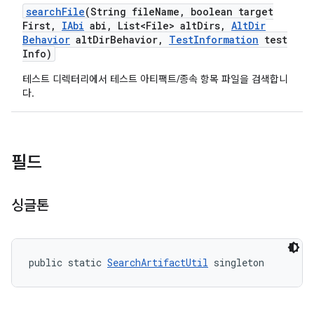
search
File
(String file
Name
,
boolean target
First
,
IAbi
abi
,
List<File> alt
Dirs
,
Alt
Dir
Behavior
alt
Dir
Behavior
,
Test
Information
test
Info)
테스트 디렉터리에서 테스트 아티팩트/종속 항목 파일을 검색합니
다.
필드
싱글톤
public static 
SearchArtifactUtil
 singleton