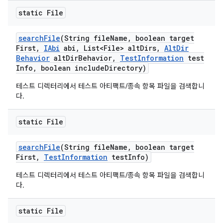
static File
search
File
(String file
Name
,
boolean target
First
,
IAbi
abi
,
List<File> alt
Dirs
,
Alt
Dir
Behavior
alt
Dir
Behavior
,
Test
Information
test
Info
,
boolean include
Directory)
테스트 디렉터리에서 테스트 아티팩트/종속 항목 파일을 검색합니
다.
static File
search
File
(String file
Name
,
boolean target
First
,
Test
Information
test
Info)
테스트 디렉터리에서 테스트 아티팩트/종속 항목 파일을 검색합니
다.
static File