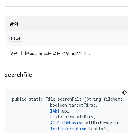
반환
File
찾은 아티팩트 파일 또는 없는 경우 null입니다.
search
File
public static File searchFile (String fileName, 

                boolean targetFirst, 

IAbi
 abi, 

                List<File> altDirs, 

AltDirBehavior
 altDirBehavior, 

TestInformation
 testInfo, 
