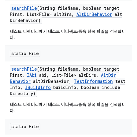
search
File
(String file
Name
,
boolean target
First
,
List<File> alt
Dirs
,
Alt
Dir
Behavior
alt
Dir
Behavior)
테스트 디렉터리에서 테스트 아티팩트/종속 항목 파일을 검색합니
다.
static File
search
File
(String file
Name
,
boolean target
First
,
IAbi
abi
,
List<File> alt
Dirs
,
Alt
Dir
Behavior
alt
Dir
Behavior
,
Test
Information
test
Info
,
IBuild
Info
build
Info
,
boolean include
Directory)
테스트 디렉터리에서 테스트 아티팩트/종속 항목 파일을 검색합니
다.
static File