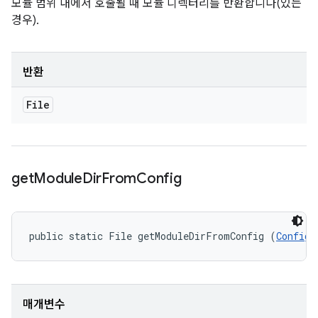
모듈 범위 내에서 호출될 때 모듈 디렉터리를 반환합니다(있는
경우).
반환
File
get
Module
Dir
From
Config
public static File getModuleDirFromConfig (
Configu
매개변수