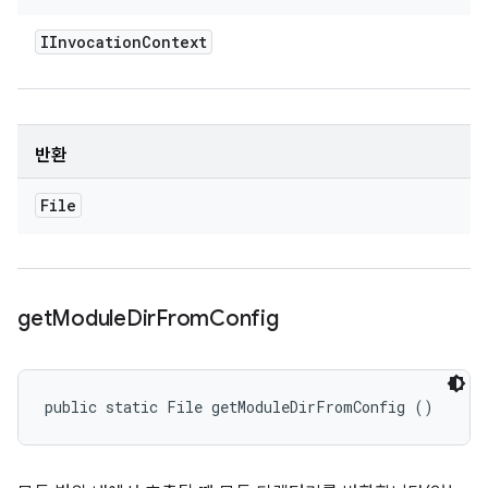
IInvocation
Context
반환
File
get
Module
Dir
From
Config
public static File getModuleDirFromConfig ()