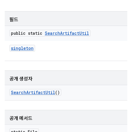
필드
public static
Search
Artifact
Util
singleton
공개 생성자
Search
Artifact
Util
()
공개 메서드
static File