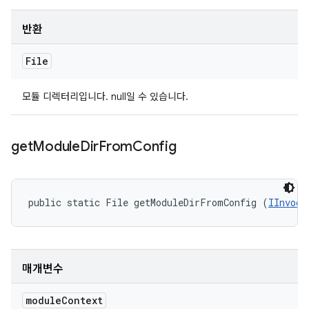
반환
File
모듈 디렉터리입니다. null일 수 있습니다.
get
Module
Dir
From
Config
public static File getModuleDirFromConfig (
IInvoca
매개변수
module
Context