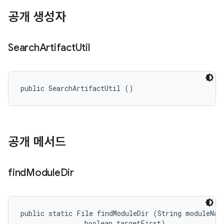
공개 생성자
Search
Artifact
Util
public SearchArtifactUtil ()
공개 메서드
find
Module
Dir
public static File findModuleDir (String moduleName
                boolean targetFirst)