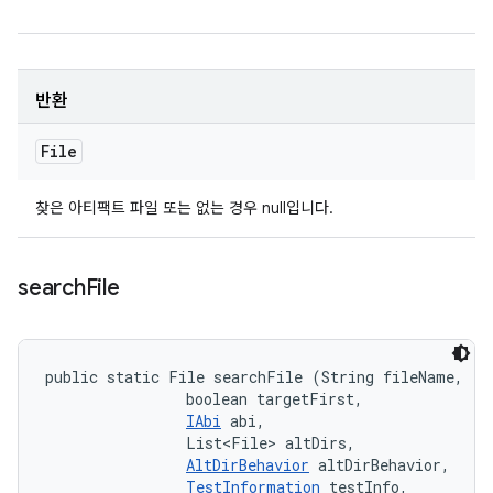
반환
File
찾은 아티팩트 파일 또는 없는 경우 null입니다.
search
File
public static File searchFile (String fileName, 

                boolean targetFirst, 

IAbi
 abi, 

                List<File> altDirs, 

AltDirBehavior
 altDirBehavior, 

TestInformation
 testInfo, 
