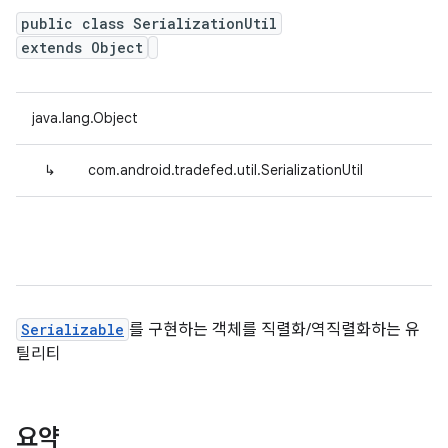
public class SerializationUtil
extends Object
java.lang.Object
↳
com.android.tradefed.util.SerializationUtil
Serializable
를 구현하는 객체를 직렬화/역직렬화하는 유
틸리티
요약