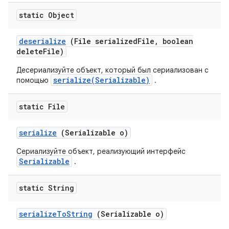
static Object
deserialize
(File serialized
File
,
boolean
delete
File)
Десериализуйте объект, который был сериализован с
serialize(Serializable)
помощью
.
static File
serialize
(Serializable o)
Сериализуйте объект, реализующий интерфейс
Serializable
.
static String
serialize
To
String
(Serializable o)