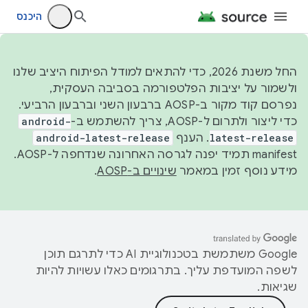
היכנס
החל משנת 2026, כדי להתאים למודל הפיתוח היציב שלנו
ולשמור על יציבות הפלטפורמה בסביבה העסקית,
נפרסם קוד מקור ב-AOSP ברבעון השני וברבעון הרביעי.
כדי ליצור ולתרום ל-AOSP, צריך להשתמש ב-
android-
latest-release
. הענף
android-latest-release
manifest תמיד יפנה לגרסה האחרונה שנדחפה ל-AOSP.
מידע נוסף זמין במאמר
שינויים ב-AOSP
.
‫Google משתמשת בטכנולוגיית AI כדי לתרגם תוכן
לשפה המועדפת עליך. בתרגומים כאלו עשויות להיות
שגיאות.