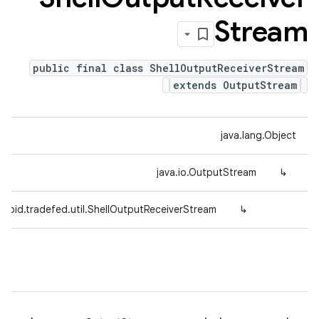
Stream
public final class ShellOutputReceiverStream
extends OutputStream
java.lang.Object
java.io.OutputStream
↳
roid.tradefed.util.ShellOutputReceiverStream
↳