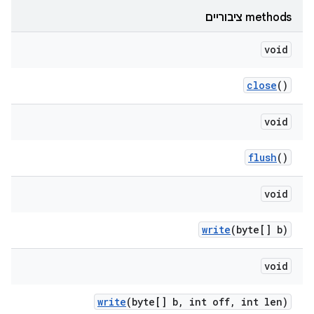
‫methods ציבוריים
void
close
()
void
flush
()
void
write
(byte[] b)
void
write
(byte[] b
,
int off
,
int len)