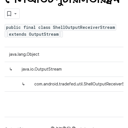
public final class ShellOutputReceiverStream
extends OutputStream
java.lang.Object
↳
java.io.OutputStream
↳
com.android.tradefed.util.ShellOutputReceiverSt