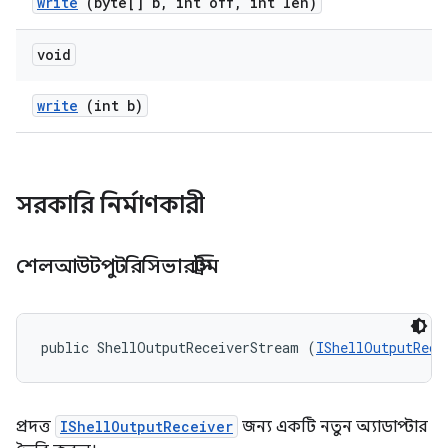
write
(byte[] b
,
int off
,
int len)
void
write
(int b)
সরকারি নির্মাণকারী
শেলআউটপুটরিসিভারস্ট্রিম
public ShellOutputReceiverStream (
IShellOutputRece
প্রদত্ত
IShellOutputReceiver
জন্য একটি নতুন অ্যাডাপ্টার