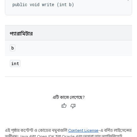
public void write (int b)
প্যারামিটার
b
int
এটি কাজে লেগেছে?
এই পৃষ্ঠার কন্টেন্ট ও কোডের নমুনাগুলি
Content License
-এ বর্ণিত লাইসেন্সের
অধীনস্থ। Java এবং OpenJDK হল Oracle এবং/অথবা তার অ্যাফিলিয়েট