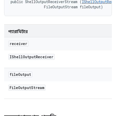
public ShellOutputReceiverStream (
IShellOutputRece
                FileOutputStream fileOutput)
প্যারামিটার
receiver
IShell
Output
Receiver
file
Output
File
Output
Stream