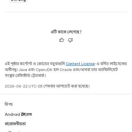
এটি কাজে লেগেছে?
এই পৃষ্ঠার কন্টেন্ট ও কোডের নমুনাগুলি
Content License
-এ বর্ণিত লাইসেন্সের
অধীনস্থ। Java এবং OpenJDK হল Oracle এবং/অথবা তার অ্যাফিলিয়েট
সংস্থার রেজিস্টার্ড ট্রেডমার্ক।
2026-06-22 UTC-তে শেষবার আপডেট করা হয়েছে।
বিল্ড
Android স্টোরেজ
প্রয়োজনীয়তা