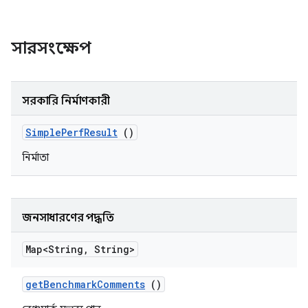
সারসংক্ষেপ
সরকারি নির্মাণকারী
Simple
Perf
Result
()
নির্মাতা
জনসাধারণের পদ্ধতি
Map<String
,
String>
get
Benchmark
Comments
()