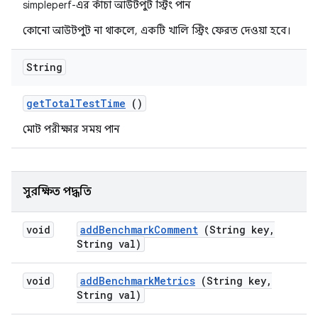
simpleperf-এর কাঁচা আউটপুট স্ট্রিং পান
কোনো আউটপুট না থাকলে, একটি খালি স্ট্রিং ফেরত দেওয়া হবে।
String
get
Total
Test
Time
()
মোট পরীক্ষার সময় পান
সুরক্ষিত পদ্ধতি
void
add
Benchmark
Comment
(String key
,
String val)
void
add
Benchmark
Metrics
(String key
,
String val)