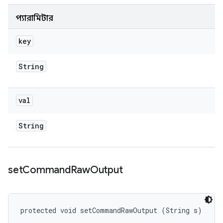
প্যারামিটার
key
String
val
String
set
Command
Raw
Output
protected void setCommandRawOutput (String s)