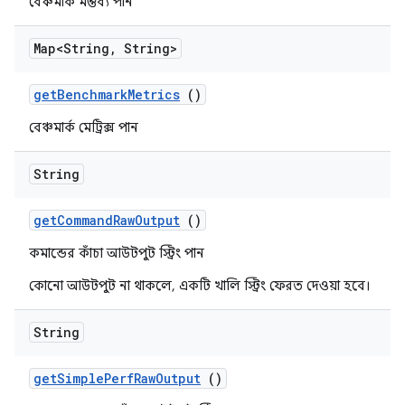
বেঞ্চমার্ক মন্তব্য পান
Map<String
,
String>
get
Benchmark
Metrics
()
বেঞ্চমার্ক মেট্রিক্স পান
String
get
Command
Raw
Output
()
কমান্ডের কাঁচা আউটপুট স্ট্রিং পান
কোনো আউটপুট না থাকলে, একটি খালি স্ট্রিং ফেরত দেওয়া হবে।
String
get
Simple
Perf
Raw
Output
()