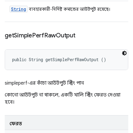
String
ব্যবহারকারী-নির্দিষ্ট কমান্ডের আউটপুট রয়েছে।
get
Simple
Perf
Raw
Output
public String getSimplePerfRawOutput ()
simpleperf-এর কাঁচা আউটপুট স্ট্রিং পান
কোনো আউটপুট না থাকলে, একটি খালি স্ট্রিং ফেরত দেওয়া
হবে।
ফেরত