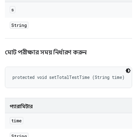
s
String
মোট পরীক্ষার সময় নির্ধারণ করুন
protected void setTotalTestTime (String time)
প্যারামিটার
time
String