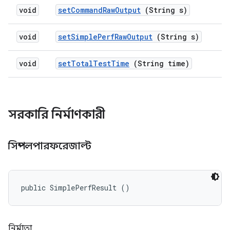
void
set
Command
Raw
Output
(String s)
void
set
Simple
Perf
Raw
Output
(String s)
void
set
Total
Test
Time
(String time)
সরকারি নির্মাণকারী
সিম্পলপারফরেজাল্ট
public SimplePerfResult ()
নির্মাতা