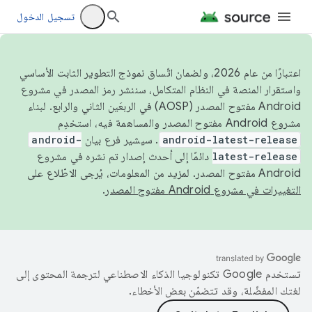
تسجيل الدخول
اعتبارًا من عام 2026، ولضمان اتّساق نموذج التطوير الثابت الأساسي
واستقرار المنصة في النظام المتكامل، سننشر رمز المصدر في مشروع
Android مفتوح المصدر (AOSP) في الربعَين الثاني والرابع. لبناء
مشروع Android مفتوح المصدر والمساهمة فيه، استخدِم
android-latest-release
. سيشير فرع بيان
android-
latest-release
دائمًا إلى أحدث إصدار تم نشره في مشروع
Android مفتوح المصدر. لمزيد من المعلومات، يُرجى الاطّلاع على
التغييرات في مشروع Android مفتوح المصدر
.
تستخدم Google تكنولوجيا الذكاء الاصطناعي لترجمة المحتوى إلى
لغتك المفضّلة، وقد تتضمّن بعض الأخطاء.