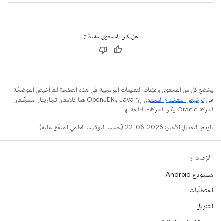
هل كان المحتوى مفيدًا؟
يخضع كل من المحتوى وعيّنات التعليمات البرمجية في هذه الصفحة للتراخيص الموضحّة
في
ترخيص استخدام المحتوى
. إنّ Java وOpenJDK هما علامتان تجاريتان مسجَّلتان
لشركة Oracle و/أو الشركات التابعة لها.
تاريخ التعديل الأخير: 2026-06-22 (حسب التوقيت العالمي المتفَّق عليه)
الإصدار
مستودع Android
المتطلّبات
التنزيل