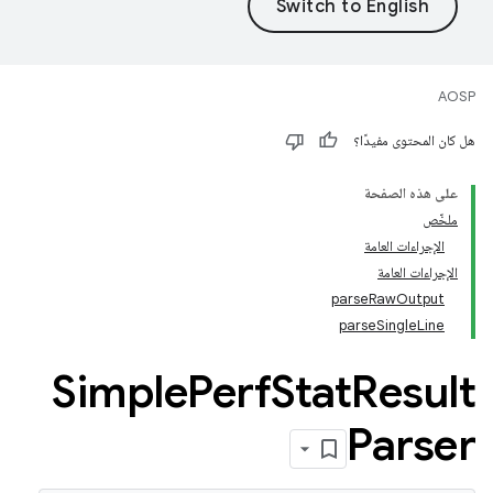
AOSP
هل كان المحتوى مفيدًا؟
على هذه الصفحة
ملخّص
الإجراءات العامة
الإجراءات العامة
parseRawOutput
parseSingleLine
Simple
Perf
Stat
Result
Parser