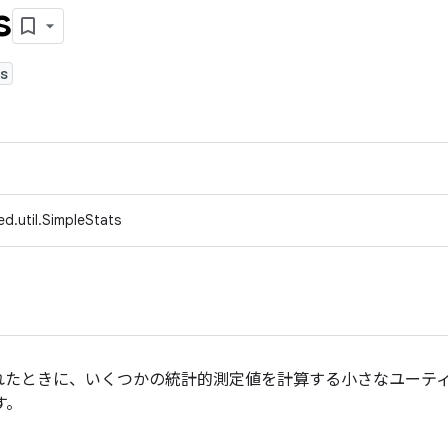
s
s
d.util.SimpleStats
れたときに、いくつかの統計的測定値を計算する小さなユーティ
す。