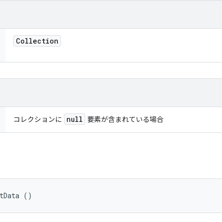
Collection
null
コレクションに
要素が含まれている場合
etData ()