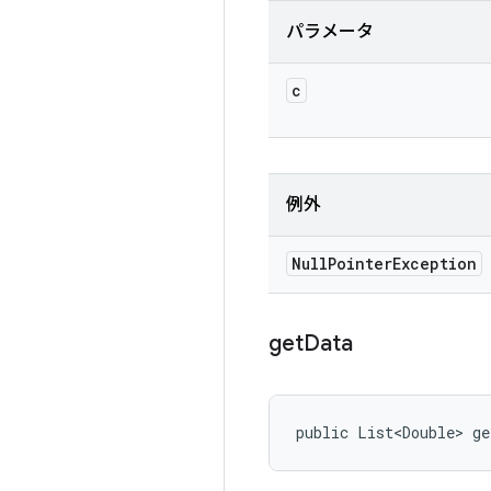
パラメータ
c
例外
Null
Pointer
Exception
get
Data
public List<Double> g