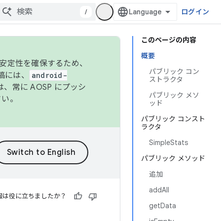
/
ログイン
このページの内容
概要
の安定性を確保するため、
パブリック コン
投稿には、
android-
ストラクタ
、常に AOSP にプッシ
パブリック メソ
さい。
ッド
パブリック コンスト
ラクタ
SimpleStats
パブリック メソッド
追加
addAll
報は役に立ちましたか？
getData