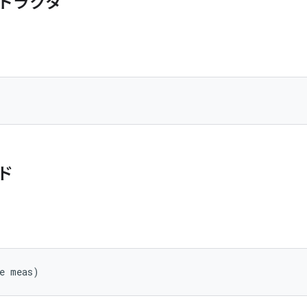
トラクタ
ド
le meas)