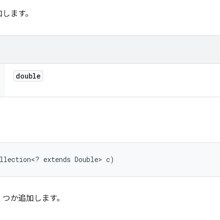
加します。
double
llection<? extends Double> c)
くつか追加します。