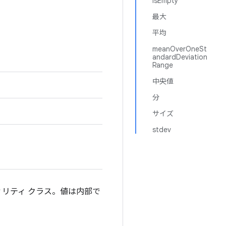
isEmpty
最大
平均
meanOverOneSt
andardDeviation
Range
中央値
分
サイズ
stdev
リティ クラス。値は内部で