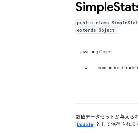
Simple
Stat
public class SimpleStat
extends Object
java.lang.Object
↳
com.android.tradefe
数値データセットが与えら
Double
として保存されま