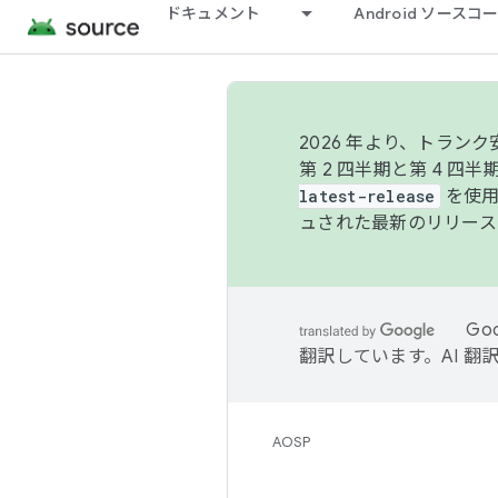
ドキュメント
Android ソース
2026 年より、トラ
第 2 四半期と第 4 四
latest-release
を使用
ュされた最新のリリース
Go
翻訳しています。AI 
AOSP