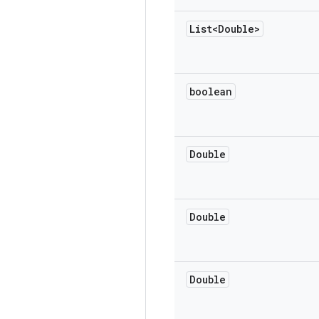
List<Double>
boolean
Double
Double
Double