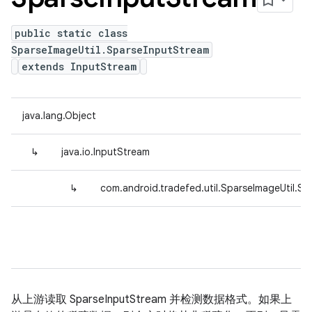
public static class
SparseImageUtil.SparseInputStream
extends InputStream
java.lang.Object
↳
java.io.InputStream
↳
com.android.tradefed.util.SparseImageUtil.S
从上游读取 SparseInputStream 并检测数据格式。如果上