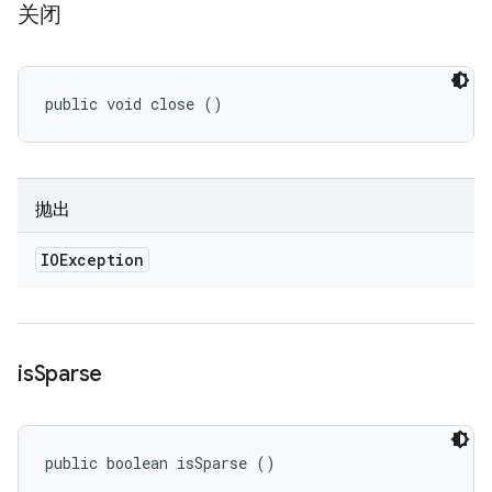
关闭
public void close ()
抛出
IOException
is
Sparse
public boolean isSparse ()