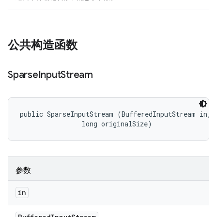
公共构造函数
Sparse
Input
Stream
public SparseInputStream (BufferedInputStream in, 

                long originalSize)
参数
in