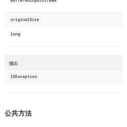
Buffered
Input
Stream
original
Size
long
抛出
IOException
公共方法