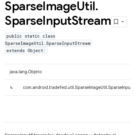
Sparse
Image
Util
.
Sparse
Input
Stream
public static class
SparseImageUtil.SparseInputStream
extends Object
java.lang.Objeto
↳
com.android.tradefed.util.SparseImageUtil.SparseInput