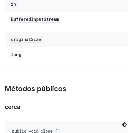
in
Buffered
Input
Stream
original
Size
long
Métodos públicos
cerca
public void close ()