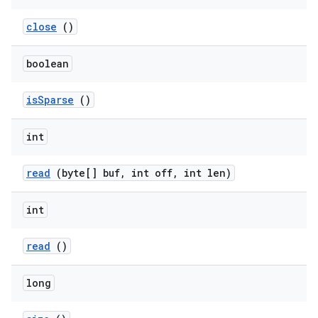
close
()
boolean
is
Sparse
()
int
read
(byte[] buf
,
int off
,
int len)
int
read
()
long