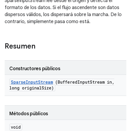
SparseInputStream lee desde el origen y detecta el
formato de los datos. Si el flujo ascendente son datos
dispersos válidos, los dispersará sobre la marcha. De lo
contrario, simplemente pasa como está.
Resumen
Constructores públicos
Sparse
Input
Stream
(Buffered
Input
Stream in
,
long original
Size)
Métodos públicos
void