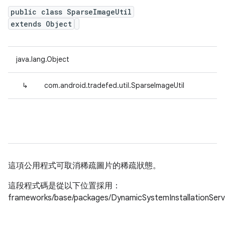
public class SparseImageUtil
extends Object
java.lang.Object
↳
com.android.tradefed.util.SparseImageUtil
這項公用程式可取消稀疏圖片的稀疏狀態。
這段程式碼是從以下位置採用：
frameworks/base/packages/DynamicSystemInstallationServ