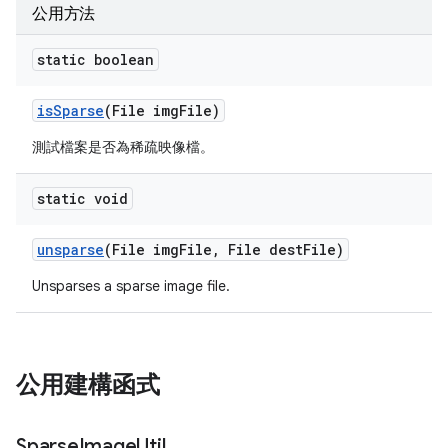
公用方法
static boolean
is
Sparse
(File img
File)
測試檔案是否為稀疏映像檔。
static void
unsparse
(File img
File
,
File dest
File)
Unsparses a sparse image file.
公用建構函式
Sparse
Image
Util