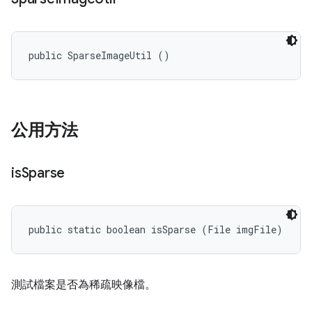
public SparseImageUtil ()
公用方法
is
Sparse
public static boolean isSparse (File imgFile)
測試檔案是否為稀疏映像檔。