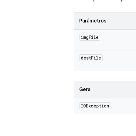
Parâmetros
img
File
dest
File
Gera
IOException