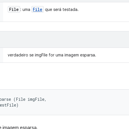
File
File
: uma
que será testada.
verdadeiro se imgFile for uma imagem esparsa.
parse (File imgFile, 

destFile)
e imagem esparsa.