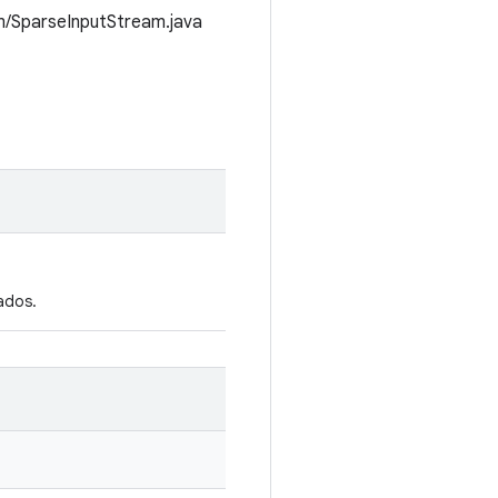
m/SparseInputStream.java
dados.