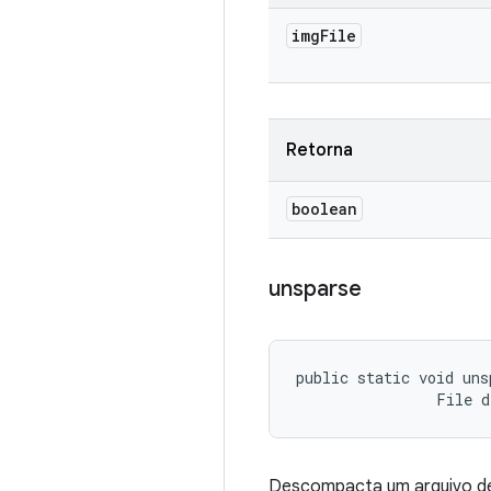
img
File
Retorna
boolean
unsparse
public static void uns
                File 
Descompacta um arquivo d