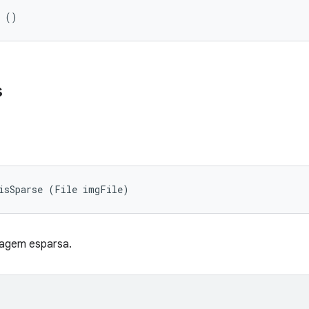
l ()
s
 isSparse (File imgFile)
magem esparsa.