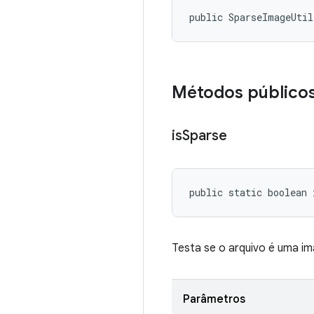
public SparseImageUti
Métodos público
is
Sparse
public static boolean
Testa se o arquivo é uma i
Parâmetros