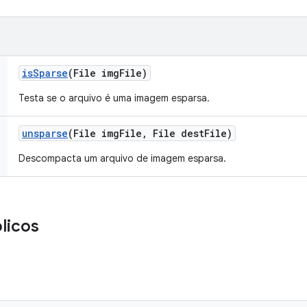
is
Sparse
(File img
File)
Testa se o arquivo é uma imagem esparsa.
unsparse
(File img
File
,
File dest
File)
Descompacta um arquivo de imagem esparsa.
licos