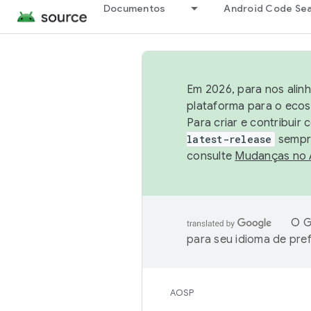
Documentos
Android Code Se
Em 2026, para nos alin
plataforma para o ecos
Para criar e contribuir
latest-release
sempre
consulte
Mudanças no
O G
para seu idioma de pre
AOSP