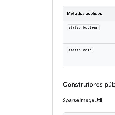
Métodos públicos
static boolean
static void
Construtores púb
Sparse
Image
Util