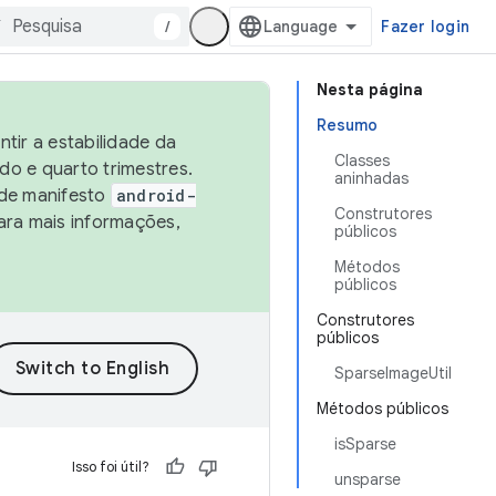
/
Fazer login
Nesta página
Resumo
tir a estabilidade da
Classes
o e quarto trimestres.
aninhadas
 de manifesto
android-
Construtores
ara mais informações,
públicos
Métodos
públicos
Construtores
públicos
SparseImageUtil
Métodos públicos
isSparse
Isso foi útil?
unsparse