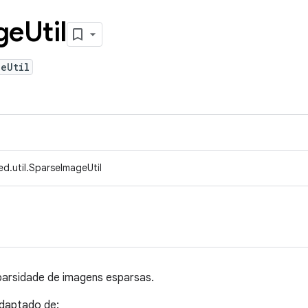
ge
Util
eUtil
d.util.SparseImageUtil
sparsidade de imagens esparsas.
adaptado de: