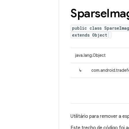
Sparse
Ima
public class SparseImag
extends Object
java.lang.Object
↳
com.android.tradefe
Utilitário para remover a e
Este trecho de código foi 