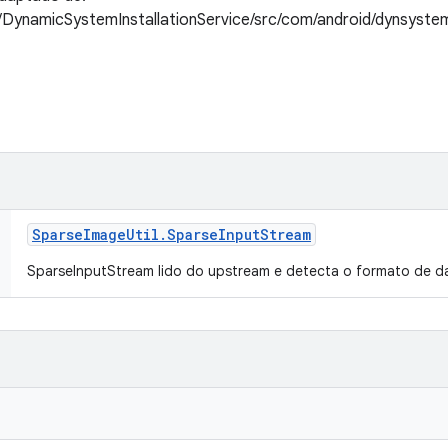
DynamicSystemInstallationService/src/com/android/dynsyste
Sparse
Image
Util
.
Sparse
Input
Stream
SparseInputStream lido do upstream e detecta o formato de 