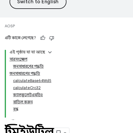
AOSP
এটি কাজে লেগেছে?
এই পৃষ্ঠায় যা যা আছে
সারসংক্ষেপ
জনসাধারণের পদ্ধতি
জনসাধারণের পদ্ধতি
calculateBase64Md5
calculateCrc32
ক্যালকুলেটএমডি৫
বাতিল করুন
বন্ধ
স্ট্রিমইউটিল