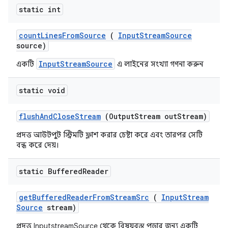
static int
count
Lines
From
Source
(
Input
Stream
Source
source)
InputStreamSource
একটি
এ লাইনের সংখ্যা গণনা করুন
static void
flush
And
Close
Stream
(Output
Stream out
Stream)
প্রদত্ত আউটপুট স্ট্রিমটি ফ্লাশ করার চেষ্টা করে এবং তারপর সেটি
বন্ধ করে দেয়।
static Buffered
Reader
get
Buffered
Reader
From
Stream
Src
(
Input
Stream
Source
stream)
প্রদত্ত InputstreamSource থেকে বিষয়বস্তু পড়ার জন্য একটি