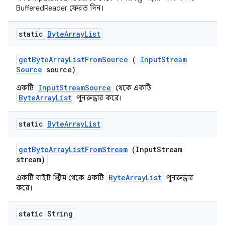
BufferedReader ফেরত দিন।
static
Byte
Array
List
get
Byte
Array
List
From
Source
(
Input
Stream
Source
source)
InputStreamSource
একটি
থেকে একটি
ByteArrayList
পুনরুদ্ধার করে।
static
Byte
Array
List
get
Byte
Array
List
From
Stream
(Input
Stream
stream)
ByteArrayList
একটি বাইট স্ট্রিম থেকে একটি
পুনরুদ্ধার
করে।
static String