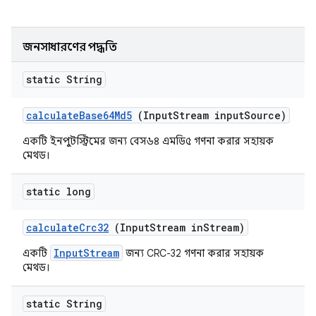
জনসাধারণের পদ্ধতি
static String
calculate
Base64Md5
(Input
Stream input
Source)
একটি ইনপুটস্ট্রিমের জন্য বেস৬৪ এমডি৫ গণনা করার সহায়ক
মেথড।
static long
calculate
Crc32
(Input
Stream in
Stream)
InputStream
একটি
জন্য CRC-32 গণনা করার সহায়ক
মেথড।
static String