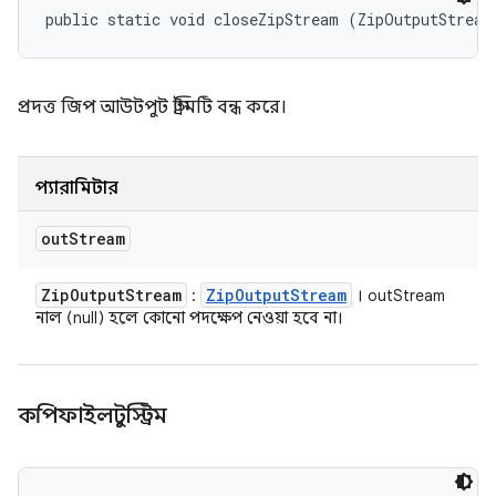
public static void closeZipStream (ZipOutputStream
প্রদত্ত জিপ আউটপুট স্ট্রিমটি বন্ধ করে।
প্যারামিটার
out
Stream
Zip
Output
Stream
Zip
Output
Stream
:
। outStream
নাল (null) হলে কোনো পদক্ষেপ নেওয়া হবে না।
কপিফাইলটুস্ট্রিম