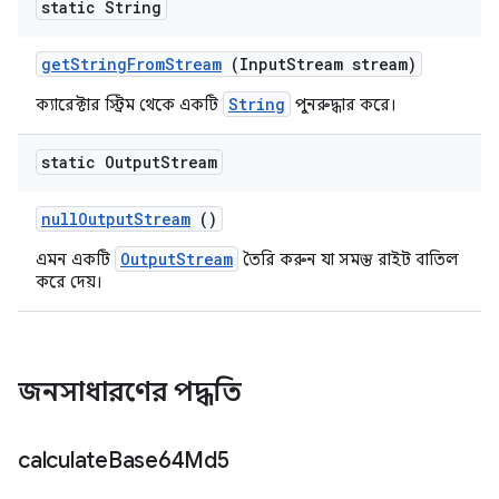
static String
get
String
From
Stream
(Input
Stream stream)
String
ক্যারেক্টার স্ট্রিম থেকে একটি
পুনরুদ্ধার করে।
static Output
Stream
null
Output
Stream
()
OutputStream
এমন একটি
তৈরি করুন যা সমস্ত রাইট বাতিল
করে দেয়।
জনসাধারণের পদ্ধতি
calculate
Base64Md5