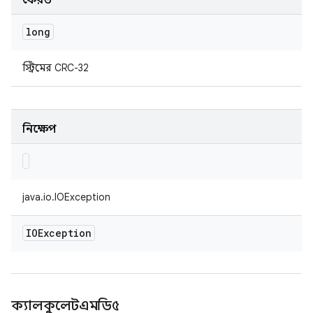
ফেরত
long
স্ট্রিমের CRC-32
নিক্ষেপ
java.io.IOException
IOException
ক্যালকুলেটএমডি৫