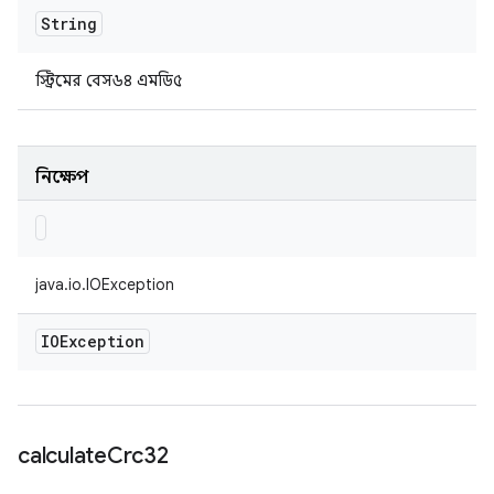
String
স্ট্রিমের বেস৬৪ এমডি৫
নিক্ষেপ
java.io.IOException
IOException
calculate
Crc32