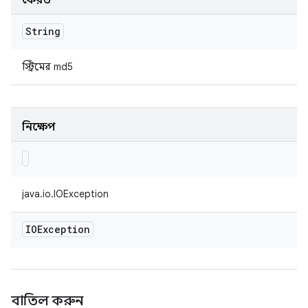
ফেরত
String
স্ট্রিমের md5
নিক্ষেপ
java.io.IOException
IOException
বাতিল করুন