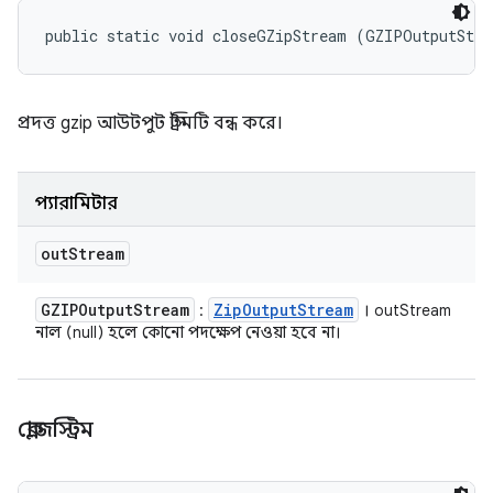
public static void closeGZipStream (GZIPOutputStr
প্রদত্ত gzip আউটপুট স্ট্রিমটি বন্ধ করে।
প্যারামিটার
out
Stream
GZIPOutput
Stream
Zip
Output
Stream
:
। outStream
নাল (null) হলে কোনো পদক্ষেপ নেওয়া হবে না।
ক্লোজস্ট্রিম