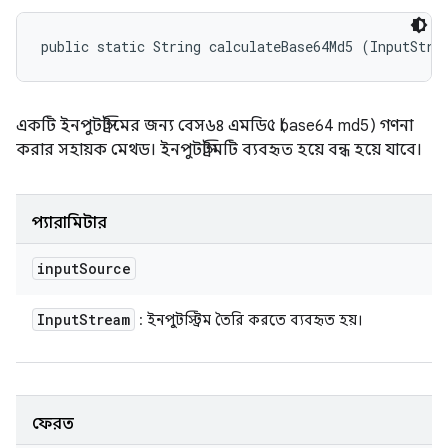
public static String calculateBase64Md5 (InputStre
একটি ইনপুটস্ট্রিমের জন্য বেস৬৪ এমডি৫ (base64 md5) গণনা
করার সহায়ক মেথড। ইনপুটস্ট্রিমটি ব্যবহৃত হয়ে বন্ধ হয়ে যাবে।
প্যারামিটার
input
Source
Input
Stream
: ইনপুটস্ট্রিম তৈরি করতে ব্যবহৃত হয়।
ফেরত