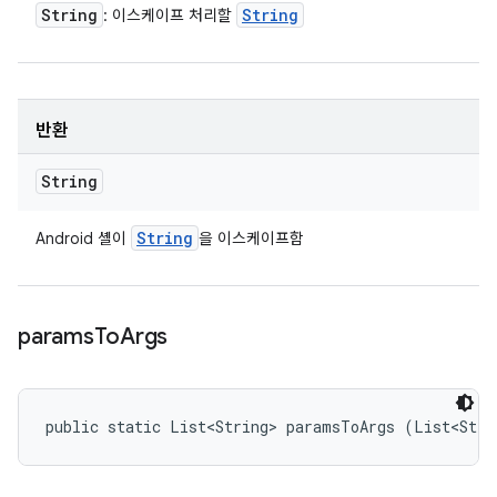
String
String
: 이스케이프 처리할
반환
String
String
Android 셸이
을 이스케이프함
params
To
Args
public static List<String> paramsToArgs (List<Stri