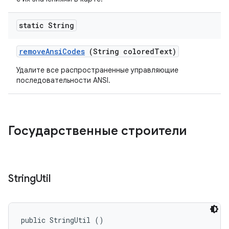
static String
remove
Ansi
Codes
(String colored
Text)
Удалите все распространенные управляющие
последовательности ANSI.
Государственные строители
String
Util
public StringUtil ()