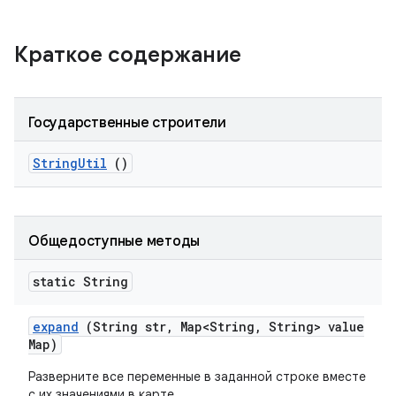
Краткое содержание
Государственные строители
String
Util
()
Общедоступные методы
static String
expand
(String str
,
Map<String
,
String> value
Map)
Разверните все переменные в заданной строке вместе
с их значениями в карте.