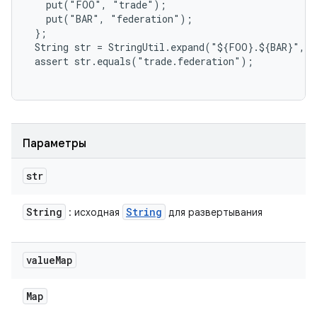
   put("FOO", "trade");

   put("BAR", "federation");

 };

 String str = StringUtil.expand("${FOO}.${BAR}", v
 assert str.equals("trade.federation");

Параметры
str
String
String
: исходная
для развертывания
value
Map
Map