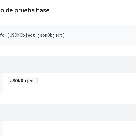
to de prueba base
nfo (JSONObject jsonObject)
JSONObject