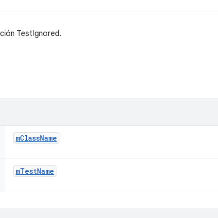
ción TestIgnored.
m
Class
Name
m
Test
Name