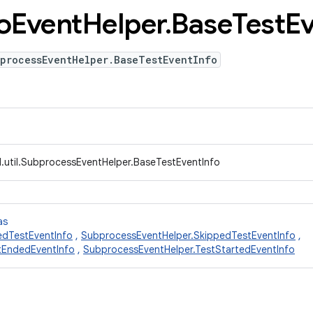
o
Event
Helper
.
Base
Test
E
bprocessEventHelper.BaseTestEventInfo
.util.SubprocessEventHelper.BaseTestEventInfo
as
edTestEventInfo
,
SubprocessEventHelper.SkippedTestEventInfo
,
tEndedEventInfo
,
SubprocessEventHelper.TestStartedEventInfo