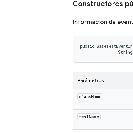
Constructores p
Información de even
public BaseTestEventIn
                String
Parámetros
class
Name
test
Name