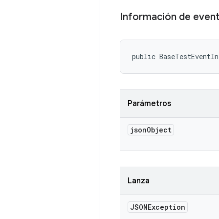
Información de even
public BaseTestEventI
Parámetros
json
Object
Lanza
JSONException