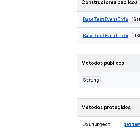
Constructores públicos
Base
Test
Event
Info
(Str
Base
Test
Event
Info
(JSO
Métodos públicos
String
Métodos protegidos
JSONObject
get
New