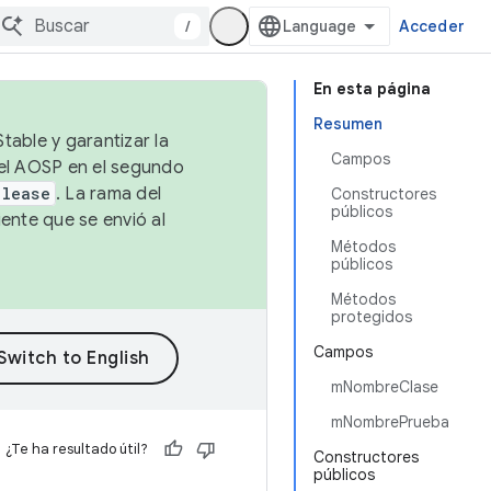
/
Acceder
En esta página
Resumen
table y garantizar la
Campos
 el AOSP en el segundo
elease
. La rama del
Constructores
públicos
ente que se envió al
Métodos
públicos
Métodos
protegidos
Campos
mNombreClase
mNombrePrueba
¿Te ha resultado útil?
Constructores
públicos