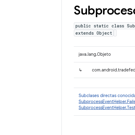
Subproces
public static class Su
extends Object
java.lang.Objeto
↳
com.android.tradefed
Subclases directas conocid
SubprocessEventHelper.Fail
SubprocessEventHelper.Tes