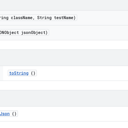
ing class
Name
,
String test
Name)
NObject json
Object)
to
String
()
Json
()