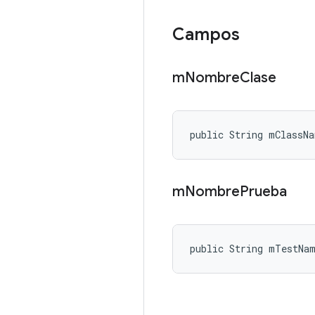
Campos
m
Nombre
Clase
public String mClassNa
m
Nombre
Prueba
public String mTestNa