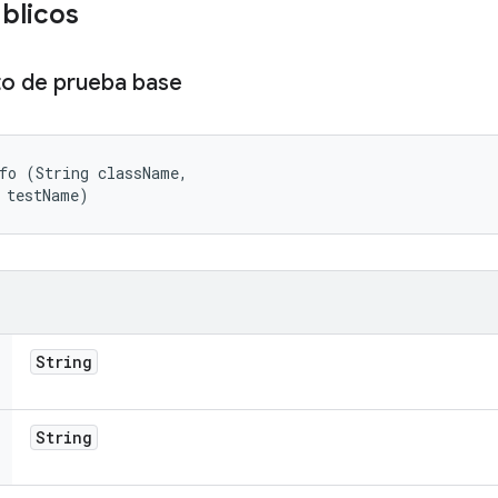
úblicos
to de prueba base
fo (String className, 

 testName)
String
String