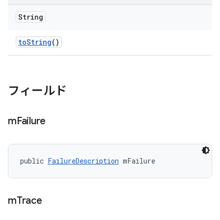
String
to
String
()
フィールド
m
Failure
public 
FailureDescription
 mFailure
m
Trace