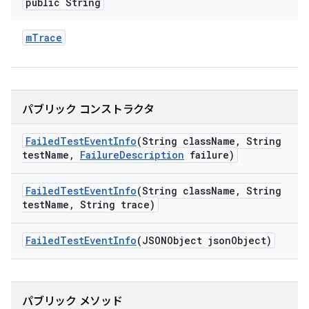
public String
m
Trace
パブリック コンストラクタ
Failed
Test
Event
Info
(String class
Name
,
String
test
Name
,
Failure
Description
failure)
Failed
Test
Event
Info
(String class
Name
,
String
test
Name
,
String trace)
Failed
Test
Event
Info
(JSONObject json
Object)
パブリック メソッド