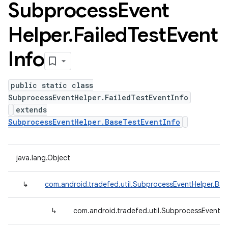
Subprocess
Event
Helper
.
Failed
Test
Event
Info
public static class
SubprocessEventHelper.FailedTestEventInfo
extends
SubprocessEventHelper.BaseTestEventInfo
java.lang.Object
↳
com.android.tradefed.util.SubprocessEventHelper.Bas
↳
com.android.tradefed.util.SubprocessEventHe