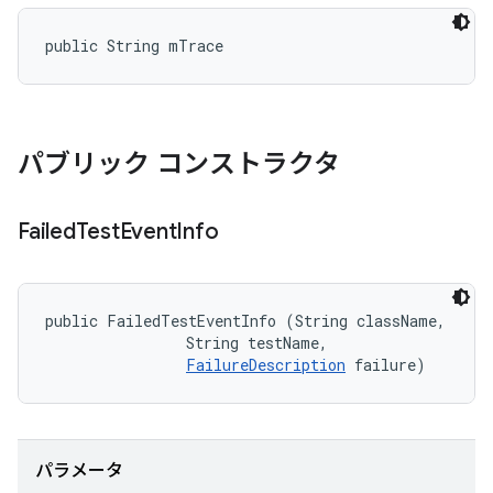
public String mTrace
パブリック コンストラクタ
Failed
Test
Event
Info
public FailedTestEventInfo (String className, 

                String testName, 

FailureDescription
 failure)
パラメータ