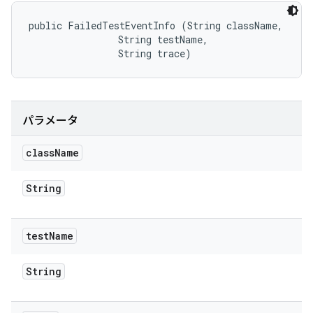
public FailedTestEventInfo (String className, 

                String testName, 

                String trace)
パラメータ
class
Name
String
test
Name
String