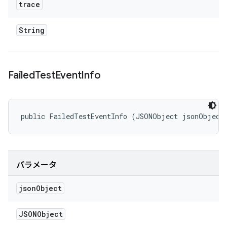
trace
String
Failed
Test
Event
Info
public FailedTestEventInfo (JSONObject jsonObject
パラメータ
json
Object
JSONObject