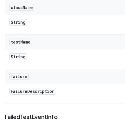
class
Name
String
test
Name
String
failure
Failure
Description
Failed
Test
Event
Info