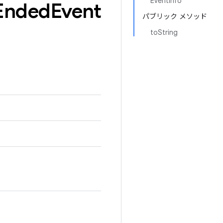
EventInfo
Ended
Event
パブリック メソッド
toString