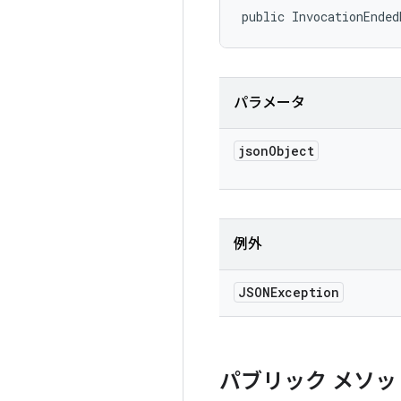
public InvocationEnde
パラメータ
json
Object
例外
JSONException
パブリック メソッ