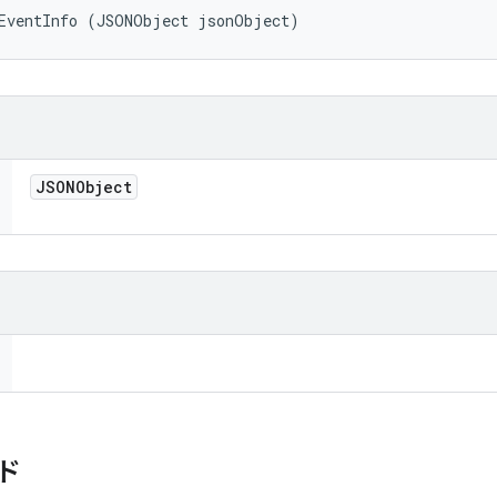
dEventInfo (JSONObject jsonObject)
JSONObject
ド