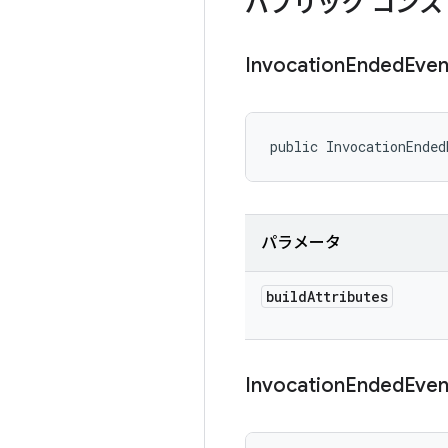
パブリック コンス
Invocation
Ended
Even
public InvocationEnded
パラメータ
build
Attributes
Invocation
Ended
Even