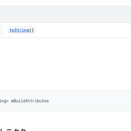
to
String
()
ing> mBuildAttributes