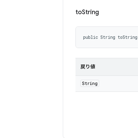
to
String
public String toString
戻り値
String