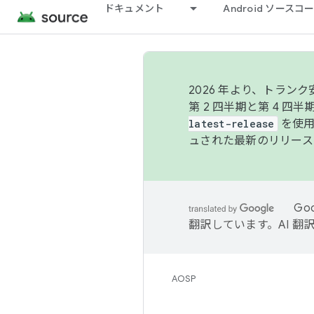
ドキュメント
Android ソース
2026 年より、トラ
第 2 四半期と第 4 四
latest-release
を使用
ュされた最新のリリース
Go
翻訳しています。AI 
AOSP