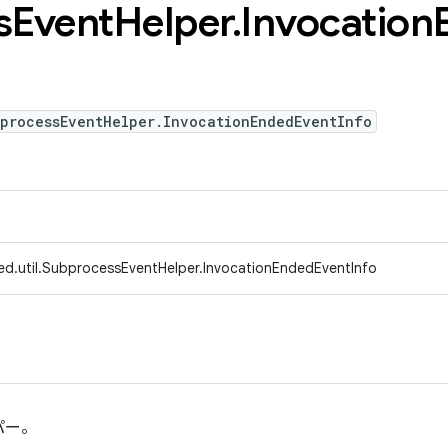
s
Event
Helper
.
Invocation
bprocessEventHelper.InvocationEndedEventInfo
ed.util.SubprocessEventHelper.InvocationEndedEventInfo
パー。