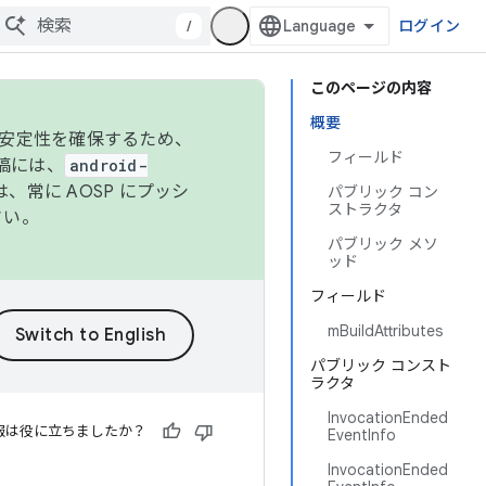
/
ログイン
このページの内容
概要
の安定性を確保するため、
フィールド
投稿には、
android-
、常に AOSP にプッシ
パブリック コン
ストラクタ
さい。
パブリック メソ
ッド
フィールド
mBuildAttributes
パブリック コンスト
ラクタ
InvocationEnded
報は役に立ちましたか？
EventInfo
InvocationEnded