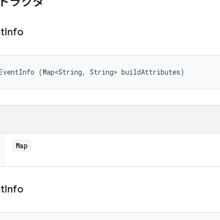
トラクタ
t
Info
EventInfo (Map<String, String> buildAttributes)
Map
t
Info