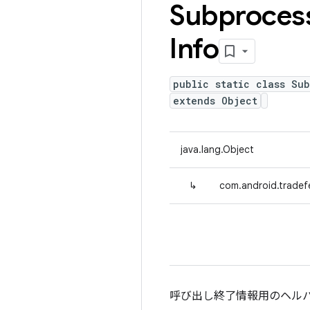
Subproces
Info
public static class Su
extends Object
java.lang.Object
↳
com.android.tradef
呼び出し終了情報用のヘル