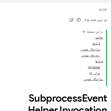
AOSP
این مرور مفید بود؟
در این صفحه
خلاصه
فیلدها
سازندگان عمومی
روش‌های عمومی
فیلدها
mCause
خرابی m
سازندگان عمومی
Subprocess
Event
Helper
.
Invocation