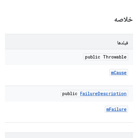
خلاصه
فیلدها
public Throwable
m
Cause
public
Failure
Description
m
Failure