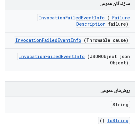
سازندگان عمومی
Invocation
Failed
Event
Info
(
Failure
Description
failure)
Invocation
Failed
Event
Info
(Throwable cause)
Invocation
Failed
Event
Info
(JSONObject json
Object)
روش‌های عمومی
String
()
to
String