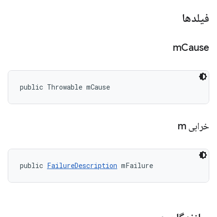
فیلدها
m
Cause
public Throwable mCause
خرابی m
public 
FailureDescription
 mFailure