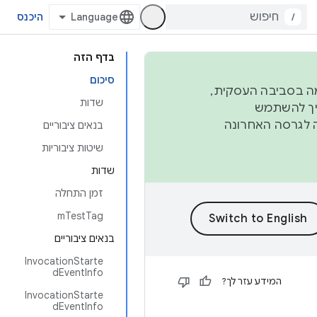
/
היכנס
בדף הזה
סיכום
פורמה בסביבה העסקית,
שדות
ברבעון השני וברבעון הרביעי. כדי ליצור ולתרום ל-AOSP, צריך להשתמש
ד יפנה לגרסה האחרונה
בנאים ציבוריים
שיטות ציבוריות
שדות
זמן התחלה
mTestTag
בנאים ציבוריים
InvocationStarte
dEventInfo
המידע עזר לך?
InvocationStarte
dEventInfo