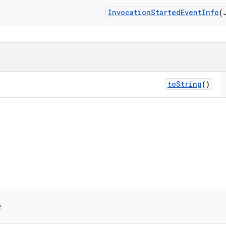
Invocation
Started
Event
Info
(
to
String
()
e