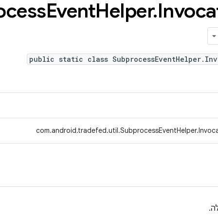
ocess
Event
Helper
.
Invoca
public static class SubprocessEventHelper.Inv
com.android.tradefed.util.SubprocessEventHelper.Invoc
ה.