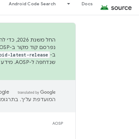
Android Code Search
Docs
החל משנת
ב-
oid-latest-release
שנדחפה ל-AOSP. מידע נוסף זמין במאמר
המועדפת עליך. בתרגומים
AOSP