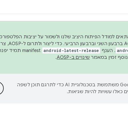
 2026, כדי להתאים למודל הפיתוח היציב שלנו ולשמור על יציבות הפלט
נפרסם קוד מקור ב-AOSP 
andr
. הענף
android-latest-release
manifest תמי
שינויים ב-AOSP
.
‫Google משתמשת בטכנולוגיית AI כדי לתרגם תוכן לשפה
 כאלו עשויות להיות שגיאות.