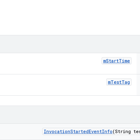
m
Start
Time
m
Test
Tag
Invocation
Started
Event
Info
(String te