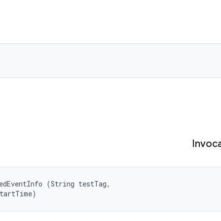
g
Invoc
edEventInfo (String testTag, 

startTime)