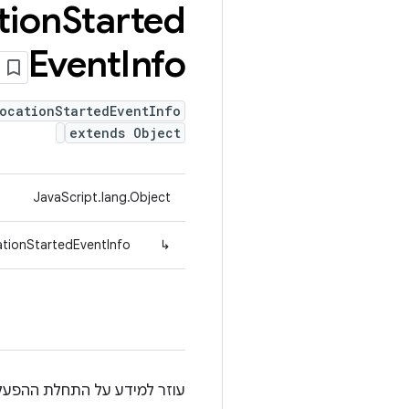
tion
Started
Event
Info
ocationStartedEventInfo
extends Object
JavaScript.lang.Object
ationStartedEventInfo
↳
עוזר למידע על התחלת ההפעל