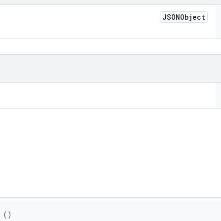
JSONObject
 ()