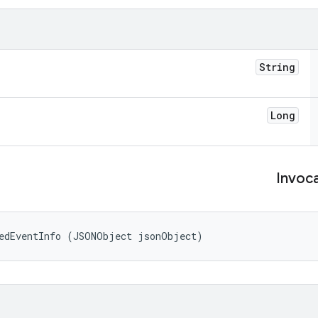
String
Long
Invoc
tedEventInfo (JSONObject jsonObject)