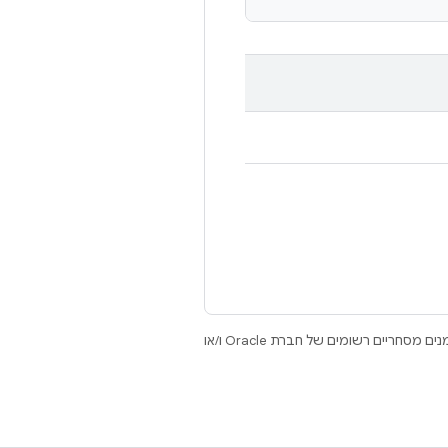
.‏ Java ו-OpenJDK הם סימנים מסחריים או סימנים מסחריים רשומים של חברת Oracle ו/או